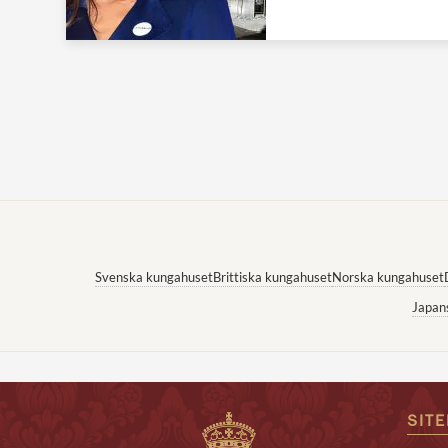
Svenska kungahuset
Brittiska kungahuset
Norska kungahuset
Japan
SIT