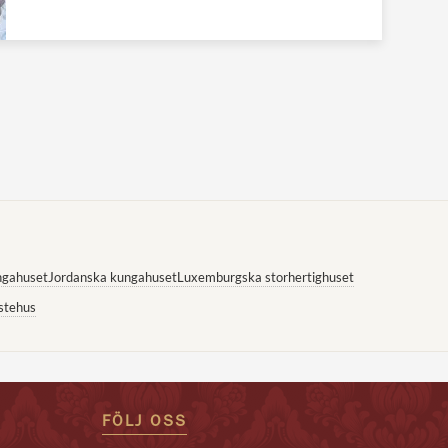
ngahuset
Jordanska kungahuset
Luxemburgska storhertighuset
stehus
FÖLJ OSS