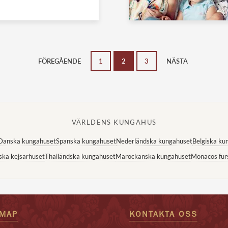
FÖREGÅENDE
1
2
3
NÄSTA
VÄRLDENS KUNGAHUS
Danska kungahuset
Spanska kungahuset
Nederländska kungahuset
Belgiska ku
ska kejsarhuset
Thailändska kungahuset
Marockanska kungahuset
Monacos fur
EMAP
KONTAKTA OSS