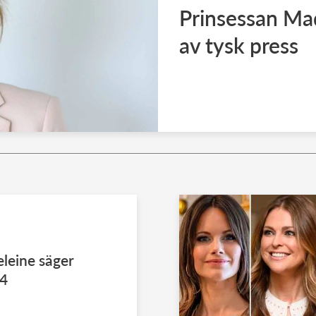
Prinsessan Mad
av tysk press
leine säger
V4