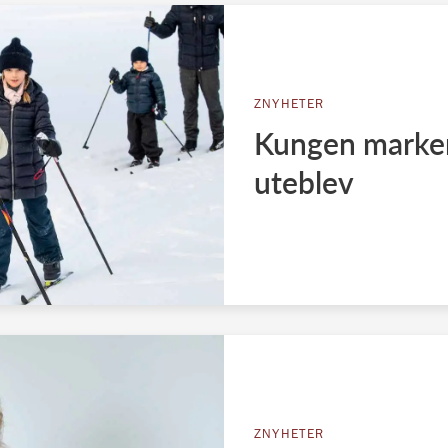
ZNYHETER
Kungen marker
uteblev
ZNYHETER