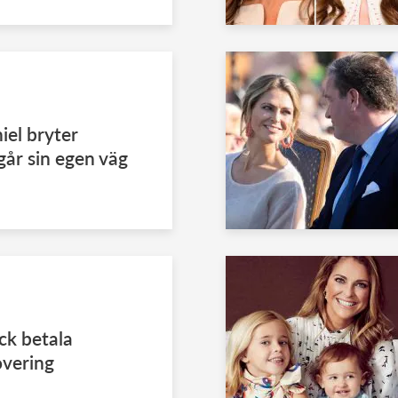
iel bryter
går sin egen väg
ick betala
overing