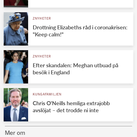
Norska kungahuset
ZNYHETER
Danska kungahuset
Drottning Elizabeths råd i coronakrisen:
Spanska kungahuset
"Keep calm!"
Nederländska kungahuset
Belgiska kungahuset
ZNYHETER
Jordanska kungahuset
Efter skandalen: Meghan utbuad på
besök i England
Luxemburgska storhertighuset
Japanska kejsarhuset
KUNGAFAMILJEN
Thailändska kungahuset
Chris O'Neills hemliga extrajobb
Marockanska kungahuset
avslöjat – det trodde ni inte
Monacos furstehus
Mer om