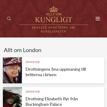
Toggl
navig
SENASTE NYHETERNA OM
KUNGLIGHETER
HEM
Allt om London
KUNGAFAMILJEN
ZNYHETER
Drottningens fina uppmaning till
UTLÄNDSKT
britterna i krisen
KÄNDISAR
VÄRLDENS KUNGAHUS
ZNYHETER
Drottning Elizabeth flyr från
Svenska kungahuset
REDAKTION
Buckingham Palace
Brittiska kungahuset