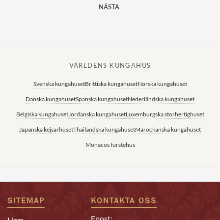
NÄSTA
VÄRLDENS KUNGAHUS
Svenska kungahuset
Brittiska kungahuset
Norska kungahuset
Danska kungahuset
Spanska kungahuset
Nederländska kungahuset
Belgiska kungahuset
Jordanska kungahuset
Luxemburgska storhertighuset
Japanska kejsarhuset
Thailändska kungahuset
Marockanska kungahuset
Monacos furstehus
SITEMAP
KONTAKTA OSS
Epost:
Hem