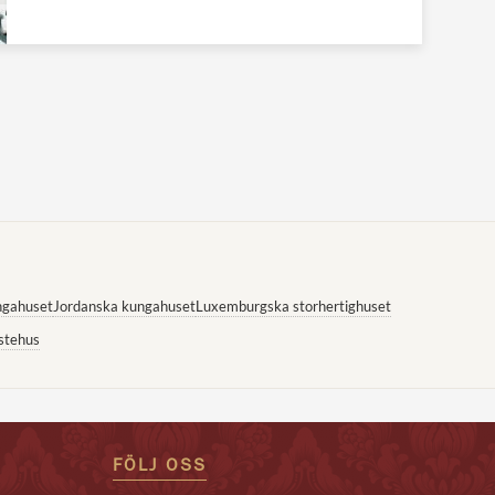
ngahuset
Jordanska kungahuset
Luxemburgska storhertighuset
stehus
FÖLJ OSS