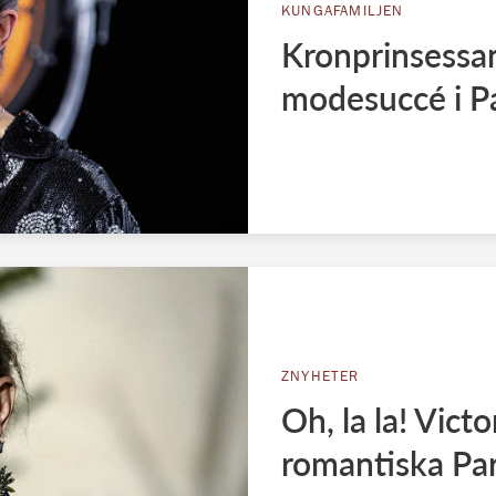
KUNGAFAMILJEN
Kronprinsessan
modesuccé i Pa
ZNYHETER
Oh, la la! Victo
romantiska Par