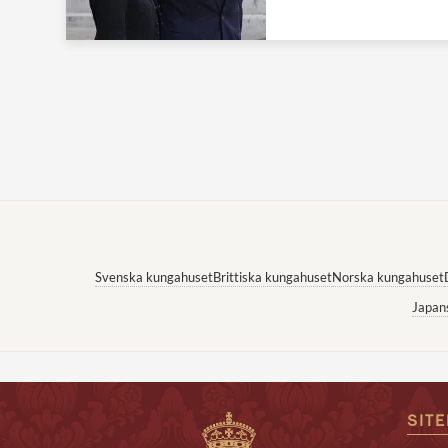
Svenska kungahuset
Brittiska kungahuset
Norska kungahuset
Japan
SIT