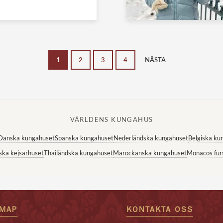
1
2
3
4
NÄSTA
VÄRLDENS KUNGAHUS
Danska kungahuset
Spanska kungahuset
Nederländska kungahuset
Belgiska ku
ska kejsarhuset
Thailändska kungahuset
Marockanska kungahuset
Monacos fur
EMAP
KONTAKTA OSS