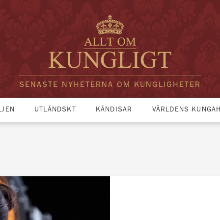
SENASTE NYHETERNA OM KUNGLIGHETER
LJEN
UTLÄNDSKT
KÄNDISAR
VÄRLDENS KUNGA