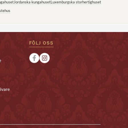
ngahuset
Jordanska kungahuset
Luxemburgska storhertighuset
stehus
FÖLJ OSS
e
ivare