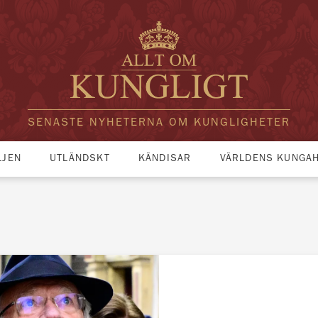
SENASTE NYHETERNA OM KUNGLIGHETER
LJEN
UTLÄNDSKT
KÄNDISAR
VÄRLDENS KUNGA