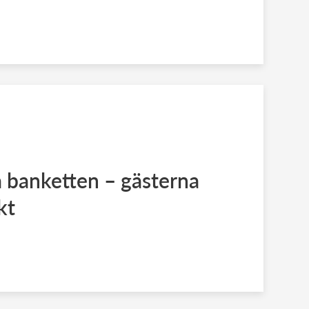
på banketten – gästerna
kt