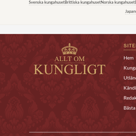
Svenska kungahuset
Brittiska kungahuset
Norska kungahuset
Japan
SIT
Hem
Kunga
Utlän
Kändi
Redak
Bästa