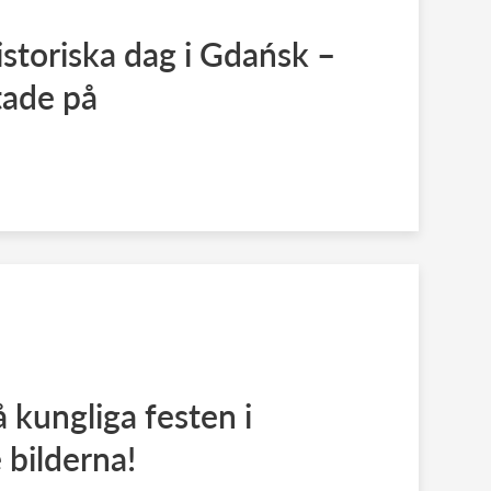
storiska dag i Gdańsk –
tade på
å kungliga festen i
bilderna!