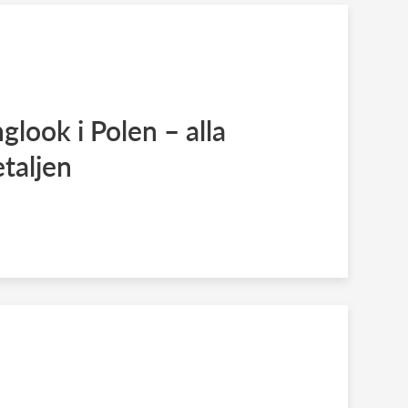
nglook i Polen – alla
etaljen