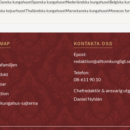
Danska kungahuset
Spanska kungahuset
Nederländska kungahuset
Belgiska ku
ska kejsarhuset
Thailändska kungahuset
Marockanska kungahuset
Monacos fur
EMAP
KONTAKTA OSS
Epost:
redaktion@alltomkungligt.s
familjen
Telefon:
dskt
08-611 90 10
sar
Chefredaktör & ansvarig utg
tion
Daniel Nyhlén
 kungahus-sajterna