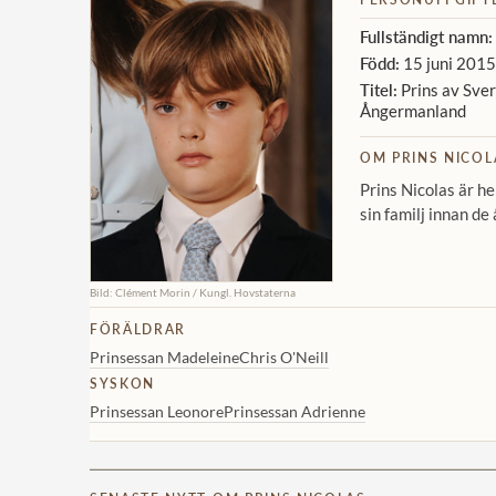
Fullständigt namn:
Född:
15 juni 2015
Titel:
Prins av Sver
Ångermanland
OM PRINS NICOL
Prins Nicolas är h
sin familj innan de
Bild: Clément Morin / Kungl. Hovstaterna
FÖRÄLDRAR
Prinsessan Madeleine
Chris O'Neill
SYSKON
Prinsessan Leonore
Prinsessan Adrienne