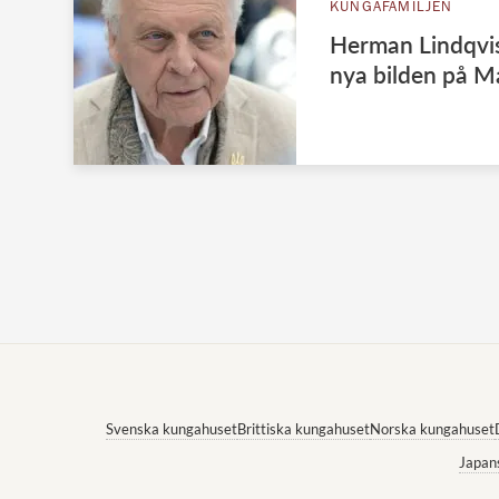
KUNGAFAMILJEN
Herman Lindqvis
nya bilden på M
Svenska kungahuset
Brittiska kungahuset
Norska kungahuset
Japan