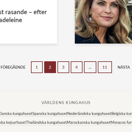
t rasande – efter
adeleine
FÖREGÅENDE
1
2
3
4
…
11
NÄSTA
VÄRLDENS KUNGAHUS
Danska kungahuset
Spanska kungahuset
Nederländska kungahuset
Belgiska ku
ska kejsarhuset
Thailändska kungahuset
Marockanska kungahuset
Monacos fur