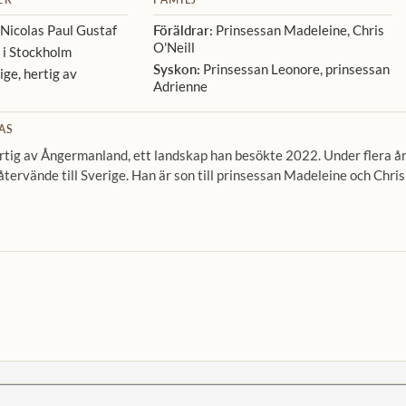
Nicolas Paul Gustaf
Föräldrar:
Prinsessan Madeleine, Chris
O'Neill
 i Stockholm
Syskon:
Prinsessan Leonore, prinsessan
ige, hertig av
Adrienne
AS
ertig av Ångermanland, ett landskap han besökte 2022. Under flera å
 återvände till Sverige. Han är son till prinsessan Madeleine och Chris