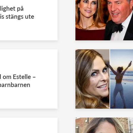
ighet på
is stängs ute
 om Estelle –
 barnbarnen