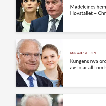
Madeleines heml
Hovstallet – Chr
KUNGAFAMILJEN
Kungens nya ord
avslöjar allt om