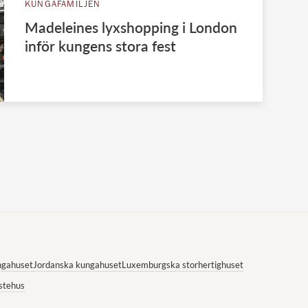
KUNGAFAMILJEN
Madeleines lyxshopping i London
inför kungens stora fest
ngahuset
Jordanska kungahuset
Luxemburgska storhertighuset
stehus