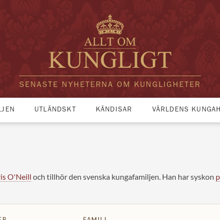
SENASTE NYHETERNA OM KUNGLIGHETER
LJEN
UTLÄNDSKT
KÄNDISAR
VÄRLDENS KUNGA
is O'Neill
och tillhör den svenska kungafamiljen. Han har syskon
p
ER
FAMILJ