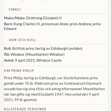
Norska kungahuset
FAMILJ
Danska kungahuset
Make/Maka:
Drottning Elizabeth II
Barn:
Kung Charles III, prinsessan Anne, prins Andrew, prins
Spanska kungahuset
Edward
Nederländska kungahuset
HEM OCH ROLL
Belgiska kungahuset
Roll:
Brittisk prins, hertig av Edinburgh (avliden)
Jordanska kungahuset
Ätt:
Windsor (Mountbatten-Windsor)
Avled:
9 april 2021, Windsor Castle
Luxemburgska storhertighuset
Japanska kejsarhuset
OM PRINS PHILIP
Prins Philip, hertig av Edinburgh, var Storbritanniens prins
Thailändska kungahuset
gemål under 70 år. Född som prins av Grekland och Danmark
Marockanska kungahuset
avsade han sig sina titlar och antog efternamnet Mountbatten
när han gifte sig med Elizabeth 1947. Han avled den 9 april
Monacos furstehus
2021, 99 år gammal.
RELATERADE PERSONER