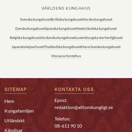
VÄRLDENS KUNGAHUS
Svenska kungahuset
Brittiska kungahuset
Norska kungahuset
Danska kungahuset
Spanska kungahuset
Nederländska kungahuset
Belgiska kungahuset
Jordanska kungahuset
Luxemburgska storhertighuset
Japanska kejsarhuset
Thailändska kungahuset
Marockanska kungahuset
Monacos furstehus
SITEMAP
KONTAKTA OSS
Epost:
Hem
redaktion@alltomkungligt.se
Kungafamiljen
Telefon:
Utländskt
08-611 90 10
Kändisar