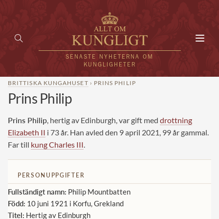
Toggl
navig
SENASTE NYHETERNA OM
KUNGLIGHETER
BRITTISKA KUNGAHUSET
› PRINS PHILIP
Prins Philip
HEM
KUNGAFAMILJEN
Prins Philip
, hertig av Edinburgh, var gift med
drottning
Elizabeth II
i 73 år. Han avled den 9 april 2021, 99 år gammal.
UTLÄNDSKT
Far till
kung Charles III
.
KÄNDISAR
PERSONUPPGIFTER
VÄRLDENS KUNGAHUS
Fullständigt namn:
Philip Mountbatten
Svenska kungahuset
Född:
10 juni 1921 i Korfu, Grekland
REDAKTION
Titel:
Hertig av Edinburgh
Brittiska kungahuset