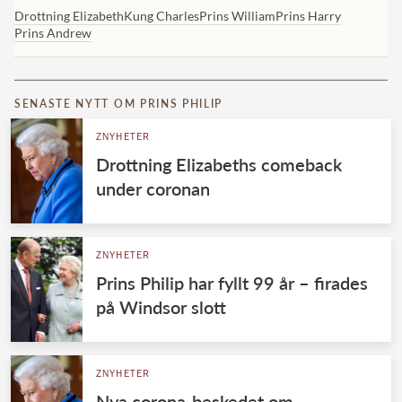
Drottning Elizabeth
Kung Charles
Prins William
Prins Harry
Prins Andrew
SENASTE NYTT OM PRINS PHILIP
ZNYHETER
Drottning Elizabeths comeback
under coronan
ZNYHETER
Prins Philip har fyllt 99 år – firades
på Windsor slott
ZNYHETER
Nya corona-beskedet om