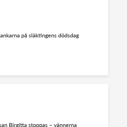
 tankarna på släktingens dödsdag
ssan Birgitta stoppas – vännerna