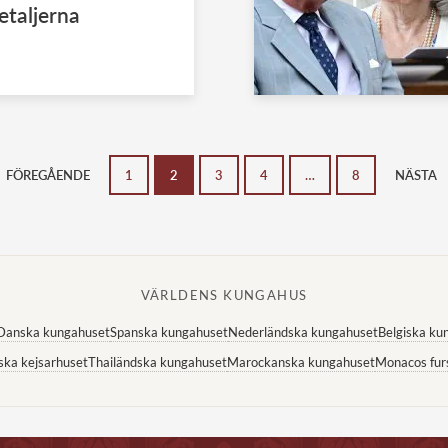
etaljerna
FÖREGÅENDE
1
2
3
4
…
8
NÄSTA
VÄRLDENS KUNGAHUS
Danska kungahuset
Spanska kungahuset
Nederländska kungahuset
Belgiska ku
ska kejsarhuset
Thailändska kungahuset
Marockanska kungahuset
Monacos fur