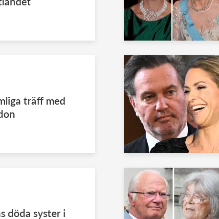
utlandet
liga träff med
ndon
s döda syster i