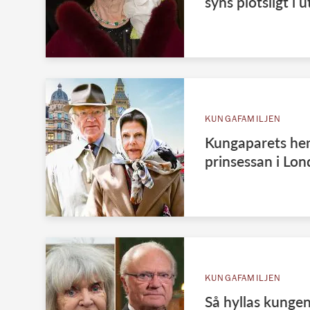
syns plötsligt i 
KUNGAFAMILJEN
Kungaparets hem
prinsessan i Lo
KUNGAFAMILJEN
Så hyllas kungen