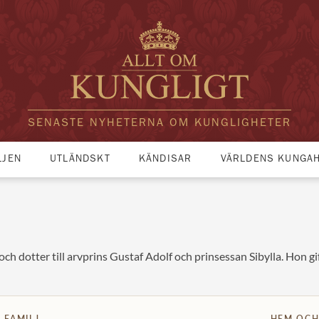
SENASTE NYHETERNA OM KUNGLIGHETER
LJEN
UTLÄNDSKT
KÄNDISAR
VÄRLDENS KUNGA
och dotter till arvprins Gustaf Adolf och prinsessan Sibylla. Hon 
FAMILJ
HEM OCH