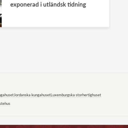
exponerad i utländsk tidning
ngahuset
Jordanska kungahuset
Luxemburgska storhertighuset
stehus