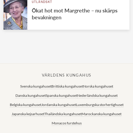
UTLÄNDSKT
Ökat hot mot Margrethe – nu skärps
bevakningen
VÄRLDENS KUNGAHUS
Svenska kungahuset
Brittiska kungahuset
Norska kungahuset
Danska kungahuset
Spanska kungahuset
Nederländska kungahuset
Belgiska kungahuset
Jordanska kungahuset
Luxemburgska storhertighuset
Japanska kejsarhuset
Thailändska kungahuset
Marockanska kungahuset
Monacos furstehus