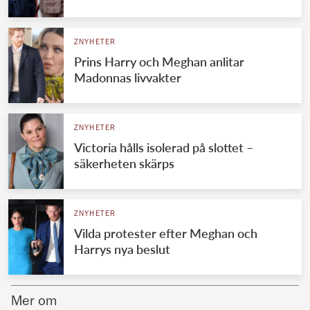
Norska kungahuset
ZNYHETER
Danska kungahuset
Prins Harry och Meghan anlitar
Spanska kungahuset
Madonnas livvakter
Nederländska kungahuset
Belgiska kungahuset
ZNYHETER
Jordanska kungahuset
Victoria hålls isolerad på slottet –
säkerheten skärps
Luxemburgska storhertighuset
Japanska kejsarhuset
ZNYHETER
Thailändska kungahuset
Vilda protester efter Meghan och
Marockanska kungahuset
Harrys nya beslut
Monacos furstehus
Mer om