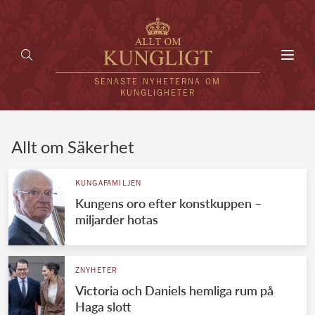
Toggl
navig
SENASTE NYHETERNA OM
KUNGLIGHETER
HEM
Allt om Säkerhet
KUNGAFAMILJEN
KUNGAFAMILJEN
Kungens oro efter konstkuppen –
UTLÄNDSKT
miljarder hotas
KÄNDISAR
VÄRLDENS KUNGAHUS
ZNYHETER
Victoria och Daniels hemliga rum på
Svenska kungahuset
REDAKTION
Haga slott
Brittiska kungahuset