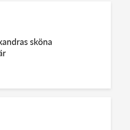
xandras sköna
är