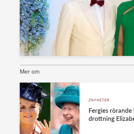
Mer om
ZNYHETER
Fergies rörande h
drottning Elizab