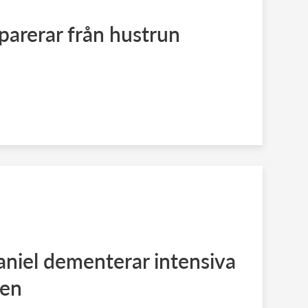
eparerar från hustrun
aniel dementerar intensiva
ten