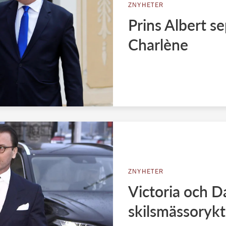
ZNYHETER
Prins Albert s
Charlène
ZNYHETER
Victoria och D
skilsmässoryk