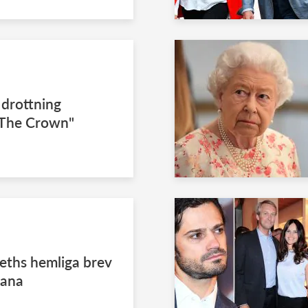
 drottning
 "The Crown"
beths hemliga brev
iana