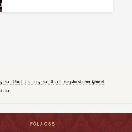
ngahuset
Jordanska kungahuset
Luxemburgska storhertighuset
stehus
FÖLJ OSS