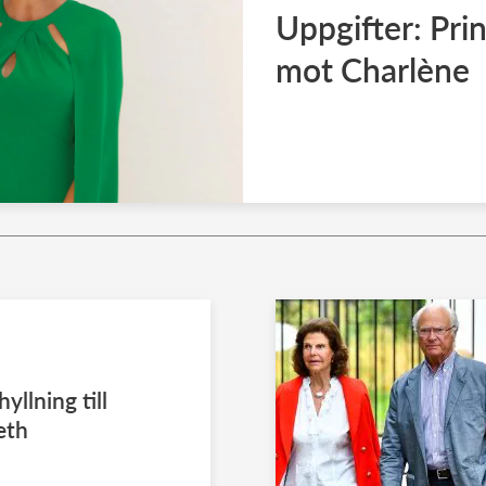
Uppgifter: Pri
mot Charlène
yllning till
eth