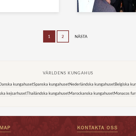
1
2
NÄSTA
VÄRLDENS KUNGAHUS
Danska kungahuset
Spanska kungahuset
Nederländska kungahuset
Belgiska ku
ska kejsarhuset
Thailändska kungahuset
Marockanska kungahuset
Monacos fur
EMAP
KONTAKTA OSS