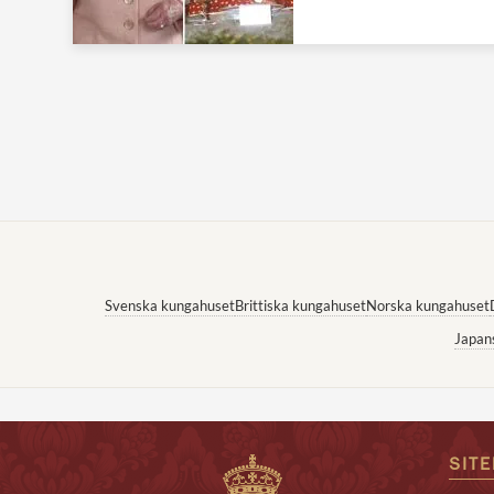
Svenska kungahuset
Brittiska kungahuset
Norska kungahuset
Japan
SIT