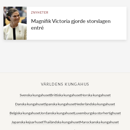
ZNYHETER
Magnifik Victoria gjorde storslagen
entré
VÄRLDENS KUNGAHUS
Svenska kungahuset
Brittiska kungahuset
Norska kungahuset
Danska kungahuset
Spanska kungahuset
Nederländska kungahuset
Belgiska kungahuset
Jordanska kungahuset
Luxemburgska storhertighuset
Japanska kejsarhuset
Thailändska kungahuset
Marockanska kungahuset