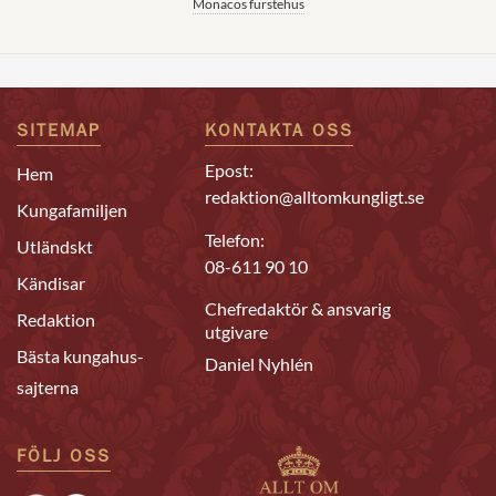
Monacos furstehus
SITEMAP
KONTAKTA OSS
Epost:
Hem
redaktion@alltomkungligt.se
Kungafamiljen
Telefon:
Utländskt
08-611 90 10
Kändisar
Chefredaktör & ansvarig
Redaktion
utgivare
Bästa kungahus-
Daniel Nyhlén
sajterna
FÖLJ OSS