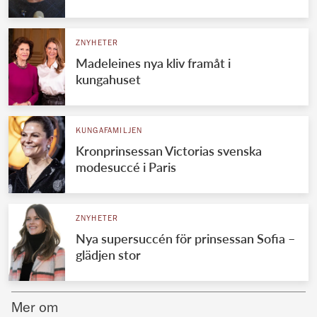
Norska kungahuset
ZNYHETER
Danska kungahuset
Madeleines nya kliv framåt i
Spanska kungahuset
kungahuset
Nederländska kungahuset
Belgiska kungahuset
KUNGAFAMILJEN
Jordanska kungahuset
Kronprinsessan Victorias svenska
modesuccé i Paris
Luxemburgska storhertighuset
Japanska kejsarhuset
ZNYHETER
Thailändska kungahuset
Nya supersuccén för prinsessan Sofia –
Marockanska kungahuset
glädjen stor
Monacos furstehus
Mer om