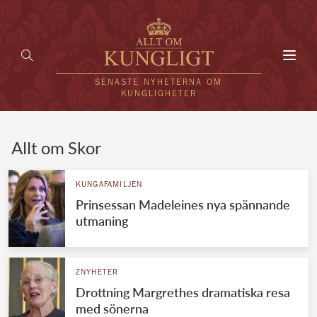
Toggl
navig
SENASTE NYHETERNA OM
KUNGLIGHETER
HEM
Allt om Skor
KUNGAFAMILJEN
KUNGAFAMILJEN
Prinsessan Madeleines nya spännande
UTLÄNDSKT
utmaning
KÄNDISAR
VÄRLDENS KUNGAHUS
ZNYHETER
Drottning Margrethes dramatiska resa
Svenska kungahuset
REDAKTION
med sönerna
Brittiska kungahuset