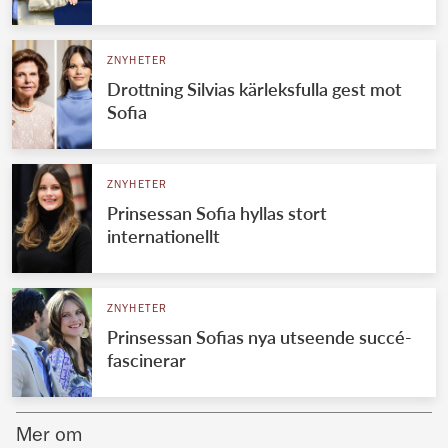
Norska kungahuset
ZNYHETER
Danska kungahuset
Drottning Silvias kärleksfulla gest mot
Spanska kungahuset
Sofia
Nederländska kungahuset
Belgiska kungahuset
ZNYHETER
Jordanska kungahuset
Prinsessan Sofia hyllas stort
internationellt
Luxemburgska storhertighuset
Japanska kejsarhuset
ZNYHETER
Thailändska kungahuset
Prinsessan Sofias nya utseende succé-
Marockanska kungahuset
fascinerar
Monacos furstehus
Mer om