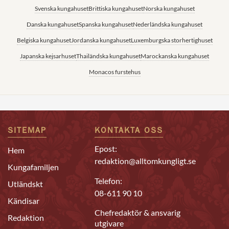
Svenska kungahuset
Brittiska kungahuset
Norska kungahuset
Danska kungahuset
Spanska kungahuset
Nederländska kungahuset
Belgiska kungahuset
Jordanska kungahuset
Luxemburgska storhertighuset
Japanska kejsarhuset
Thailändska kungahuset
Marockanska kungahuset
Monacos furstehus
SITEMAP
KONTAKTA OSS
Epost:
Hem
redaktion@alltomkungligt.se
Kungafamiljen
Telefon:
Utländskt
08-611 90 10
Kändisar
Chefredaktör & ansvarig
Redaktion
utgivare