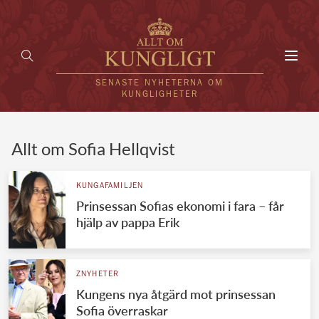
Toggl
navig
SENASTE NYHETERNA OM
KUNGLIGHETER
HEM
Allt om Sofia Hellqvist
KUNGAFAMILJEN
KUNGAFAMILJEN
Prinsessan Sofias ekonomi i fara – får
UTLÄNDSKT
hjälp av pappa Erik
KÄNDISAR
VÄRLDENS KUNGAHUS
ZNYHETER
Kungens nya åtgärd mot prinsessan
Svenska kungahuset
REDAKTION
Sofia överraskar
Brittiska kungahuset