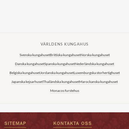
VÄRLDENS KUNGAHUS
Svenska kungahuset
Brittiska kungahuset
Norska kungahuset
Danska kungahuset
Spanska kungahuset
Nederländska kungahuset
Belgiska kungahuset
Jordanska kungahuset
Luxemburgska storhertighuset
Japanska kejsarhuset
Thailändska kungahuset
Marockanska kungahuset
Monacos furstehus
SITEMAP
KONTAKTA OSS