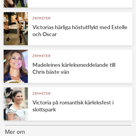
Norska kungahuset
ZNYHETER
Danska kungahuset
Victorias härliga höstutflykt med Estelle
Spanska kungahuset
och Oscar
Nederländska kungahuset
Belgiska kungahuset
ZNYHETER
Jordanska kungahuset
Madeleines kärleksmeddelande till
Chris bäste vän
Luxemburgska storhertighuset
Japanska kejsarhuset
ZNYHETER
Thailändska kungahuset
Victoria på romantisk kärleksfest i
Marockanska kungahuset
slottspark
Monacos furstehus
Mer om