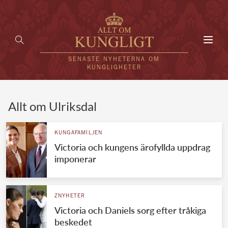
Toggl
navig
SENASTE NYHETERNA OM
KUNGLIGHETER
HEM
Allt om Ulriksdal
KUNGAFAMILJEN
KUNGAFAMILJEN
Victoria och kungens ärofyllda uppdrag
UTLÄNDSKT
imponerar
KÄNDISAR
VÄRLDENS KUNGAHUS
ZNYHETER
Victoria och Daniels sorg efter tråkiga
Svenska kungahuset
REDAKTION
beskedet
Brittiska kungahuset