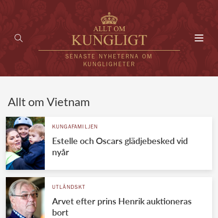
Toggl
navig
SENASTE NYHETERNA OM
KUNGLIGHETER
HEM
Allt om Vietnam
KUNGAFAMILJEN
KUNGAFAMILJEN
Estelle och Oscars glädjebesked vid
UTLÄNDSKT
nyår
KÄNDISAR
VÄRLDENS KUNGAHUS
UTLÄNDSKT
Arvet efter prins Henrik auktioneras
Svenska kungahuset
REDAKTION
bort
Brittiska kungahuset