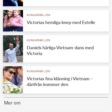
Norska kungahuset
KUNGAFAMILJEN
Danska kungahuset
Victorias hemliga knep med Estelle
Spanska kungahuset
Nederländska kungahuset
KUNGAFAMILJEN
Belgiska kungahuset
Daniels härliga Vietnam-dans med
Jordanska kungahuset
Victoria
Luxemburgska storhertighuset
Japanska kejsarhuset
KUNGAFAMILJEN
Victorias fina klänning i Vietnam –
Thailändska kungahuset
därifrån kommer den
Marockanska kungahuset
Monacos furstehus
Mer om