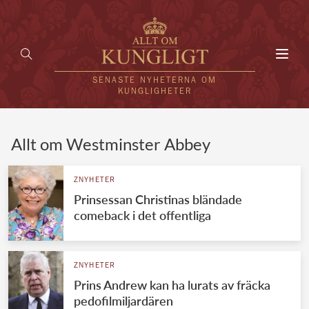
Toggl
navig
SENASTE NYHETERNA OM
KUNGLIGHETER
HEM
Allt om Westminster Abbey
KUNGAFAMILJEN
ZNYHETER
Prinsessan Christinas bländade
UTLÄNDSKT
comeback i det offentliga
KÄNDISAR
VÄRLDENS KUNGAHUS
ZNYHETER
Prins Andrew kan ha lurats av fräcka
Svenska kungahuset
REDAKTION
pedofilmiljardären
Brittiska kungahuset