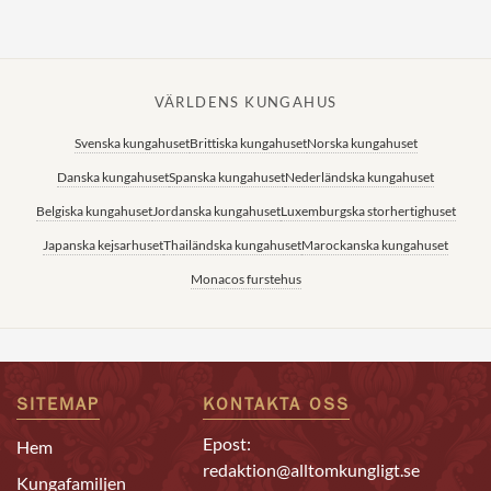
VÄRLDENS KUNGAHUS
Svenska kungahuset
Brittiska kungahuset
Norska kungahuset
Danska kungahuset
Spanska kungahuset
Nederländska kungahuset
Belgiska kungahuset
Jordanska kungahuset
Luxemburgska storhertighuset
Japanska kejsarhuset
Thailändska kungahuset
Marockanska kungahuset
Monacos furstehus
SITEMAP
KONTAKTA OSS
Epost:
Hem
redaktion@alltomkungligt.se
Kungafamiljen