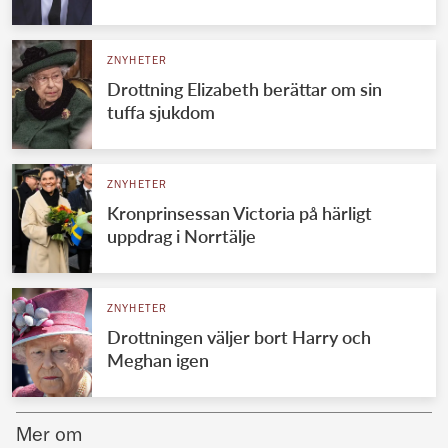
Norska kungahuset
ZNYHETER
Danska kungahuset
Drottning Elizabeth berättar om sin
Spanska kungahuset
tuffa sjukdom
Nederländska kungahuset
Belgiska kungahuset
ZNYHETER
Jordanska kungahuset
Kronprinsessan Victoria på härligt
uppdrag i Norrtälje
Luxemburgska storhertighuset
Japanska kejsarhuset
ZNYHETER
Thailändska kungahuset
Drottningen väljer bort Harry och
Marockanska kungahuset
Meghan igen
Monacos furstehus
Mer om