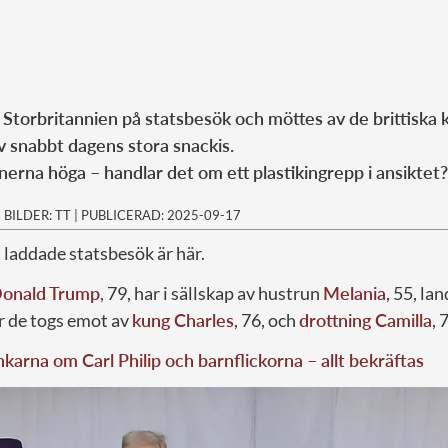
 Storbritannien på statsbesök och möttes av de brittiska 
v snabbt dagens stora snackis.
nerna höga – handlar det om ett plastikingrepp i ansiktet
|
BILDER: TT
|
PUBLICERAD: 2025-09-17
 laddade statsbesök är här.
onald Trump
, 79, har i sällskap av hustrun
Melania
, 55, lan
r de togs emot av
kung Charles
, 76, och
drottning Camilla
, 
karna om Carl Philip och barnflickorna – allt bekräftas