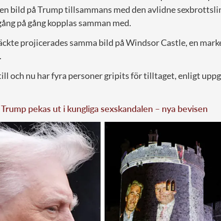
 en bild på Trump tillsammans med den avlidne sexbrottsl
 gång på gång kopplas samman med.
äckte projicerades samma bild på Windsor Castle, en marke
.
ill och nu har fyra personer gripits för tilltaget, enligt uppgi
Trump pekas ut i kungliga sexskandalen – nya bevisen