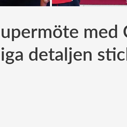
supermöte med C
iga detaljen stic