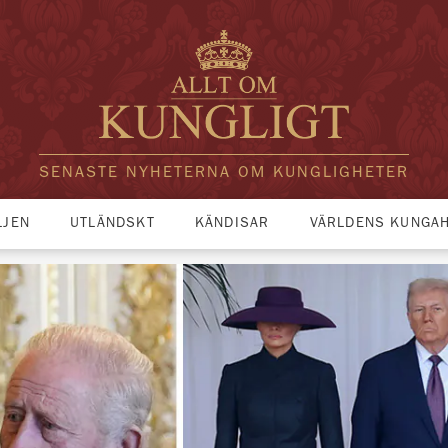
SENASTE NYHETERNA OM KUNGLIGHETER
LJEN
UTLÄNDSKT
KÄNDISAR
VÄRLDENS KUNGA