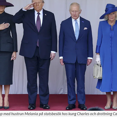
p med hustrun Melania på statsbesök hos kung Charles och drottning Cami