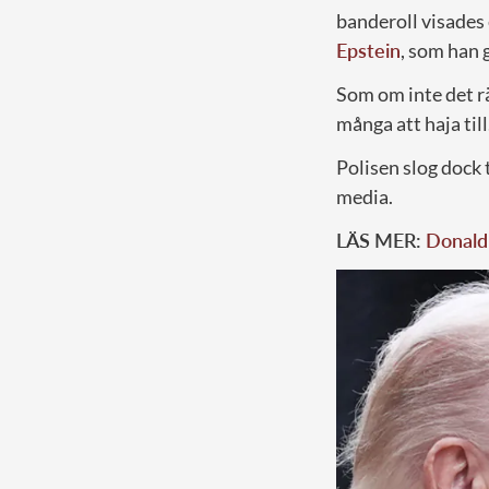
banderoll visades
Epstein
, som han
Som om inte det r
många att haja till
Polisen slog dock t
media.
LÄS MER:
Donald 