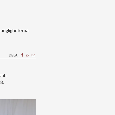
kungligheterna.
?
DELA:
dat i
78.