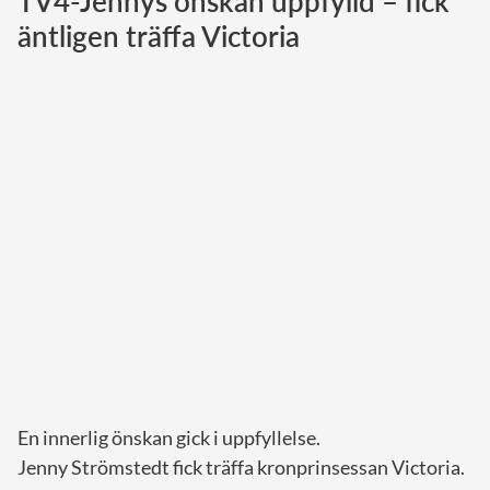
TV4-Jennys önskan uppfylld – fick
äntligen träffa Victoria
Norska kungahuset
Danska kungahuset
Spanska kungahuset
Nederländska kungahuset
Belgiska kungahuset
Jordanska kungahuset
Luxemburgska storhertighuset
Japanska kejsarhuset
Thailändska kungahuset
Marockanska kungahuset
Monacos furstehus
En innerlig önskan gick i uppfyllelse.
Jenny Strömstedt fick träffa kronprinsessan Victoria.