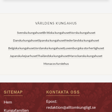
VÄRLDENS KUNGAHUS
Svenska kungahuset
Brittiska kungahuset
Norska kungahuset
Danska kungahuset
Spanska kungahuset
Nederländska kungahuset
Belgiska kungahuset
Jordanska kungahuset
Luxemburgska storhertighuset
Japanska kejsarhuset
Thailändska kungahuset
Marockanska kungahuset
Monacos furstehus
SITEMAP
KONTAKTA OSS
Epost:
Hem
redaktion@alltomkungligt.se
Kungafamiljen