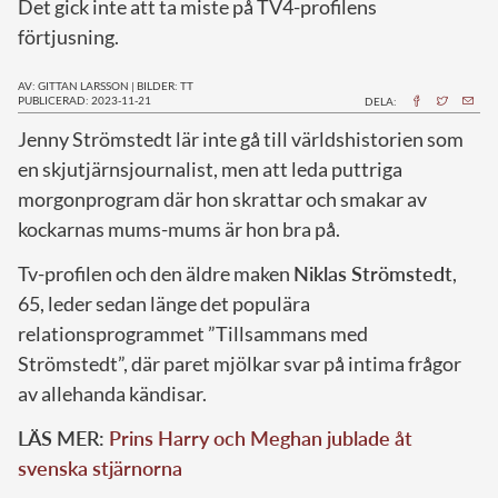
Det gick inte att ta miste på TV4-profilens
förtjusning.
AV: GITTAN LARSSON
|
BILDER: TT
PUBLICERAD: 2023-11-21
DELA:
J
enny Strömstedt lär inte gå till världshistorien som
en skjutjärnsjournalist, men att leda puttriga
morgonprogram där hon skrattar och smakar av
kockarnas mums-mums är hon bra på.
Tv-profilen och den äldre maken
Niklas Strömstedt
,
65, leder sedan länge det populära
relationsprogrammet ”Tillsammans med
Strömstedt”, där paret mjölkar svar på intima frågor
av allehanda kändisar.
LÄS MER:
Prins Harry och Meghan jublade åt
svenska stjärnorna