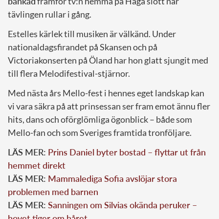
bänkad
framför tv:n hemma på Haga slott när
tävlingen rullar i gång.
Estelles kärlek till musiken är välkänd. Under
nationaldagsfirandet på Skansen och på
Victoriakonserten på Öland har hon glatt sjungit med
till flera Melodifestival-stjärnor.
Med nästa års Mello-fest i hennes eget landskap kan
vi vara säkra på att prinsessan ser fram emot ännu fler
hits, dans och oförglömliga ögonblick – både som
Mello-fan och som Sveriges framtida tronföljare.
LÄS MER:
Prins Daniel byter bostad – flyttar ut från
hemmet direkt
LÄS MER:
Mammalediga Sofia avslöjar stora
problemen med barnen
LÄS MER:
Sanningen om Silvias okända peruker –
hovet tiger om håret