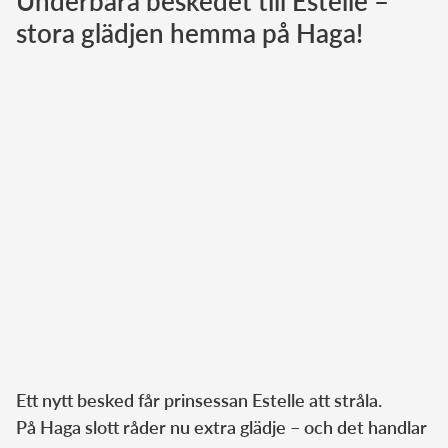
Underbara beskedet till Estelle –
stora glädjen hemma på Haga!
Norska kungahuset
Danska kungahuset
Spanska kungahuset
Nederländska kungahuset
Belgiska kungahuset
Jordanska kungahuset
Luxemburgska storhertighuset
Japanska kejsarhuset
Thailändska kungahuset
Marockanska kungahuset
Monacos furstehus
Ett nytt besked får prinsessan Estelle att stråla.
På Haga slott råder nu extra glädje – och det handlar