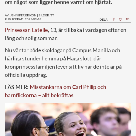
om något som ligger henne varmt om hjärtat.
AV: JENNIFER ERIXON
|
BILDER: TT
PUBLICERAD: 2025-09-18
DELA:
Prinsessan Estelle
, 13, är tillbaka i vardagen efter en
lång och solig sommar.
Nu väntar både skoldagar på Campus Manilla och
härliga stunder hemma på Haga slott, där
kronprinsessfamiljen lever sitt liv när de inte är på
officiella uppdrag.
LÄS MER:
Misstankarna om Carl Philip och
barnflickorna – allt bekräftas