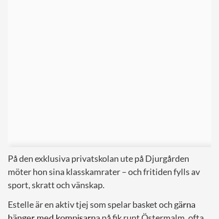
På den exklusiva privatskolan ute på Djurgården
möter hon sina klasskamrater – och fritiden fylls av
sport, skratt och vänskap.
Estelle är en aktiv tjej som spelar basket och
gärna
hänger med kompisarna
på fik runt Östermalm, ofta