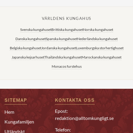
VÄRLDENS KUNGAHUS
Svenska kungahuset
Brittiska kungahuset
Norska kungahuset
Danska kungahuset
Spanska kungahuset
Nederländska kungahuset
Belgiska kungahuset
Jordanska kungahuset
Luxemburgska storhertighuset
Japanska kejsarhuset
Thailändska kungahuset
Marockanska kungahuset
Monacos furstehus
SITEMAP
KONTAKTA OSS
Epost:
Hem
redaktion@alltomkungligt.se
Kungafamiljen
Telefon:
Utländskt