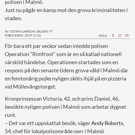
polisen i Malmö.
Just nu pågår en kamp mot den grova kriminaliteten i
staden.
AV: GITTAN LARSSON
|
BILDER: TT
PUBLICERAD: 2019-11-26
DELA:
F
ör bara ett par veckor sedan inledde polisen
Operation ”Rimfrost” som är en så kallad nationell
särskild händelse. Operationen startades som en
respons på den senaste tidens grova våld i Malmö där
en femtonårig pojke nyligen sköts ihjäl på en pizzeria
vid Möllevångstorget.
Kronprinsessan Victoria, 42, och prins Daniel, 46,
besökte nyligen polisen i Malmö som arbetar dygnet
runt.
– Det var ett uppskattat besök, säger
Andy
Roberts
,
54, chef för lokalpolisområde norr i Malmö