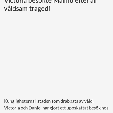
Victoria besökte Malmö efter all
våldsam tragedi
Norska kungahuset
Danska kungahuset
Spanska kungahuset
Nederländska kungahuset
Belgiska kungahuset
Jordanska kungahuset
Luxemburgska storhertighuset
Japanska kejsarhuset
Thailändska kungahuset
Marockanska kungahuset
Monacos furstehus
Kungligheterna i staden som drabbats av våld.
Victoria och Daniel har gjort ett uppskattat besök hos