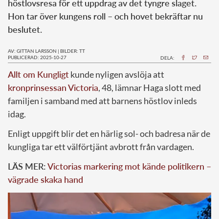
höstlovsresa för ett uppdrag av det tyngre slaget.
Hon tar över kungens roll – och hovet bekräftar nu
beslutet.
AV: GITTAN LARSSON
|
BILDER: TT
PUBLICERAD: 2025-10-27
DELA:
Allt om Kungligt
kunde nyligen avslöja att
kronprinsessan Victoria
, 48, lämnar Haga slott med
familjen i samband med att barnens höstlov inleds
idag.
Enligt uppgift blir det en härlig sol- och badresa när de
kungliga tar ett välförtjänt avbrott från vardagen.
LÄS MER:
Victorias markering mot kände politikern –
vägrade skaka hand