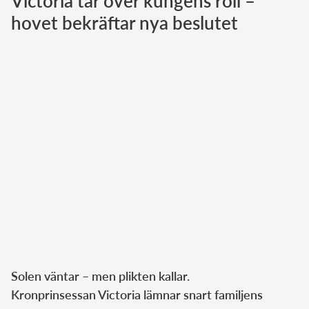
Victoria tar över kungens roll –
hovet bekräftar nya beslutet
Norska kungahuset
Danska kungahuset
Spanska kungahuset
Nederländska kungahuset
Belgiska kungahuset
Jordanska kungahuset
Luxemburgska storhertighuset
Japanska kejsarhuset
Thailändska kungahuset
Marockanska kungahuset
Monacos furstehus
Solen väntar – men plikten kallar.
Kronprinsessan Victoria lämnar snart familjens