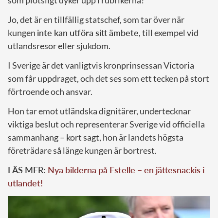
som plötsligt dyker upp i rubrikerna?
Jo, det är en tillfällig statschef, som tar över när
kungen
inte kan utföra sitt ämbete
, till exempel vid
utlandsresor eller sjukdom.
I Sverige är det vanligtvis kronprinsessan Victoria
som får uppdraget, och det ses som ett tecken på stort
förtroende och ansvar.
Hon tar emot utländska dignitärer, undertecknar
viktiga beslut och representerar Sverige vid officiella
sammanhang – kort sagt, hon är landets högsta
företrädare så länge kungen är bortrest.
LÄS MER:
Nya bilderna på Estelle – en jättesnackis i
utlandet!