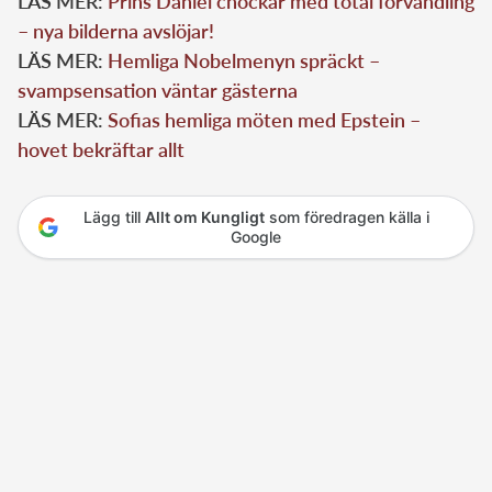
LÄS MER:
Prins Daniel chockar med total förvandling
– nya bilderna avslöjar!
LÄS MER:
Hemliga Nobelmenyn spräckt –
svampsensation väntar gästerna
LÄS MER:
Sofias hemliga möten med Epstein –
hovet bekräftar allt
Lägg till
Allt om Kungligt
som föredragen källa i
Google