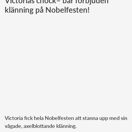
Victorias chock– bär förbjuden
klänning på Nobelfesten!
Norska kungahuset
Danska kungahuset
Spanska kungahuset
Nederländska kungahuset
Belgiska kungahuset
Jordanska kungahuset
Luxemburgska storhertighuset
Japanska kejsarhuset
Thailändska kungahuset
Marockanska kungahuset
Monacos furstehus
Victoria fick hela Nobelfesten att stanna upp med sin
vågade, axelblottande klänning.