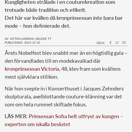
Kungligheten strålade i en couturekreation som
trotsade både tradition och etikett.
Det här var kvällen då kronprinsessan inte bara bar
mode – hon definierade det.
AV: GITTAN LARSSON
|
BILDER: TT
PUBLICERAD: 2025-12-10
DELA:
Årets Nobelfest blev snabbt mer än en högtidlig gala –
den förvandlades till en modekavalkad där
kronprinsessan Victoria
, 48, klev fram som kvällens
mest självklara stilikon.
När hon svepte in i Konserthuset i Jacques Zehnders
skulpturala, axelblottande couture-klänning var det
som om hela rummet skiftade fokus.
LÄS MER:
Prinsessan Sofia helt utfryst av kungen –
experten om iskalla beslutet