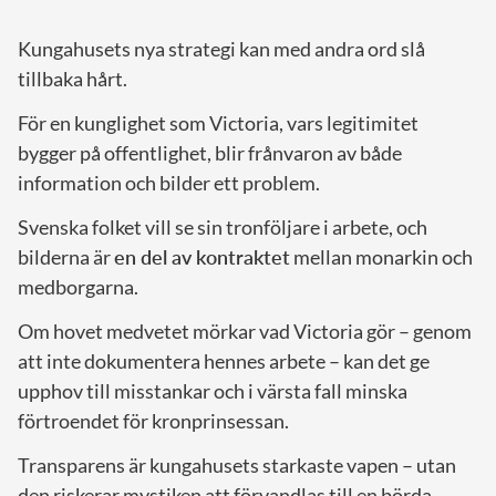
Kungahusets nya strategi kan med andra ord slå
tillbaka hårt.
För en kunglighet som Victoria, vars legitimitet
bygger på offentlighet, blir frånvaron av både
information och bilder ett problem.
Svenska folket vill se sin tronföljare i arbete, och
bilderna är
en del av kontraktet
mellan monarkin och
medborgarna.
Om hovet medvetet mörkar vad Victoria gör – genom
att inte dokumentera hennes arbete – kan det ge
upphov till misstankar och i värsta fall minska
förtroendet för kronprinsessan.
Transparens är kungahusets starkaste vapen – utan
den riskerar mystiken att förvandlas till en börda.