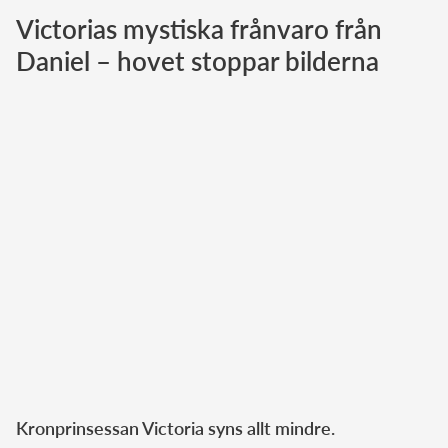
Victorias mystiska frånvaro från
Norska kungahuset
Daniel – hovet stoppar bilderna
Danska kungahuset
Spanska kungahuset
Nederländska kungahuset
Belgiska kungahuset
Jordanska kungahuset
Luxemburgska storhertighuset
Japanska kejsarhuset
Thailändska kungahuset
Marockanska kungahuset
Monacos furstehus
Kronprinsessan Victoria syns allt mindre.