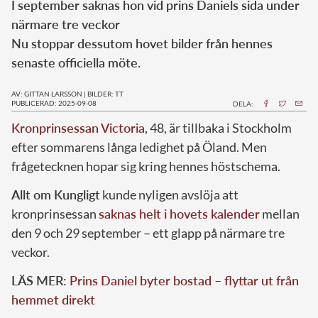
I september saknas hon vid prins Daniels sida under
närmare tre veckor
Nu stoppar dessutom hovet bilder från hennes
senaste officiella möte.
AV: GITTAN LARSSON
|
BILDER: TT
PUBLICERAD: 2025-09-08
DELA:
Kronprinsessan Victoria
, 48, är tillbaka i Stockholm
efter sommarens långa ledighet på Öland. Men
frågetecknen hopar sig kring hennes höstschema.
Allt om Kungligt
kunde nyligen avslöja att
kronprinsessan
saknas helt i hovets kalender
mellan
den 9 och 29 september – ett glapp på närmare tre
veckor.
LÄS MER:
Prins Daniel byter bostad – flyttar ut från
hemmet direkt