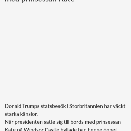
Norska kungahuset
Danska kungahuset
Spanska kungahuset
Nederländska kungahuset
Belgiska kungahuset
Jordanska kungahuset
Luxemburgska storhertighuset
Japanska kejsarhuset
Thailändska kungahuset
Marockanska kungahuset
Donald Trumps statsbesök i Storbritannien har väckt
Monacos furstehus
starka känslor.
När presidenten satte sig till bords med prinsessan
Kate på Windsor Castle hyllade han henne öppet.