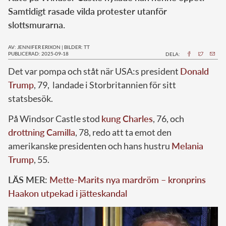
Samtidigt rasade vilda protester utanför
slottsmurarna.
AV: JENNIFER ERIXON
|
BILDER: TT
PUBLICERAD: 2025-09-18
DELA:
Det var pompa och ståt när USA:s president
Donald
Trump
, 79, landade i Storbritannien för sitt
statsbesök.
På Windsor Castle stod
kung Charles
, 76, och
drottning Camilla
, 78, redo att ta emot den
amerikanske presidenten och hans hustru
Melania
Trump
, 55.
LÄS MER:
Mette-Marits nya mardröm – kronprins
Haakon utpekad i jätteskandal