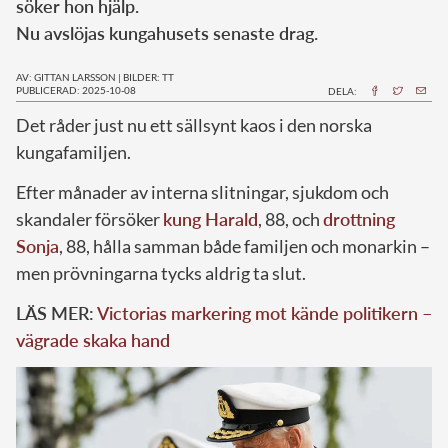
söker hon hjälp.
Nu avslöjas kungahusets senaste drag.
AV: GITTAN LARSSON
|
BILDER: TT
PUBLICERAD: 2025-10-08
DELA:
Det råder just nu ett sällsynt kaos i den norska
kungafamiljen.
Efter månader av interna slitningar, sjukdom och
skandaler försöker
kung Harald
, 88, och
drottning
Sonja
, 88, hålla samman både familjen och monarkin –
men prövningarna tycks aldrig ta slut.
LÄS MER:
Victorias markering mot kände politikern –
vägrade skaka hand