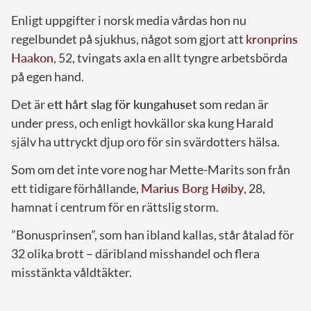
Enligt uppgifter i norsk media vårdas hon nu
regelbundet på sjukhus, något som gjort att
kronprins
Haakon
, 52, tvingats axla en allt tyngre arbetsbörda
på egen hand.
Det är
ett hårt slag för kungahuset
som redan är
under press, och enligt hovkällor ska kung Harald
själv ha uttryckt djup oro för sin svärdotters hälsa.
Som om det inte vore nog har Mette-Marits son från
ett tidigare förhållande,
Marius Borg Høiby
, 28,
hamnat i centrum för en rättslig storm.
”Bonusprinsen”, som han ibland kallas, står åtalad för
32 olika brott – däribland misshandel och flera
misstänkta våldtäkter.