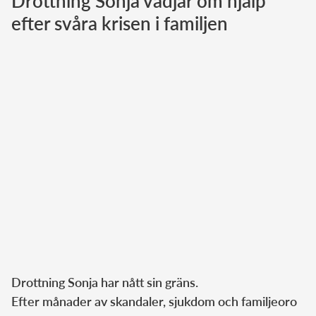
Drottning Sonja vädjar om hjälp
efter svåra krisen i familjen
Norska kungahuset
Danska kungahuset
Spanska kungahuset
Nederländska kungahuset
Belgiska kungahuset
Jordanska kungahuset
Luxemburgska storhertighuset
Japanska kejsarhuset
Thailändska kungahuset
Marockanska kungahuset
Monacos furstehus
ChatGPT
Drottning Sonja har nått sin gräns.
sade:
Efter månader av skandaler, sjukdom och familjeoro