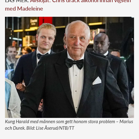
LÄS MER:
Avslöjat: Chris drack alkohol innan vigseln
med Madeleine
Kung Harald med männen som gett honom stora problem – Marius
och Durek. Bild: Lise Åserud/NTB/TT