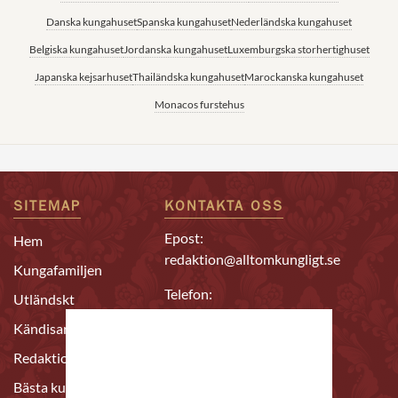
Danska kungahuset
Spanska kungahuset
Nederländska kungahuset
Belgiska kungahuset
Jordanska kungahuset
Luxemburgska storhertighuset
Japanska kejsarhuset
Thailändska kungahuset
Marockanska kungahuset
Monacos furstehus
SITEMAP
KONTAKTA OSS
Epost:
Hem
redaktion@alltomkungligt.se
Kungafamiljen
Telefon:
Utländskt
08-611 90 10
Kändisar
Chefredaktör & ansvarig
Redaktion
utgivare
Bästa kungahus-
Daniel Nyhlén