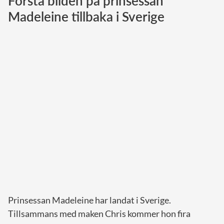
Första bilden på prinsessan
Madeleine tillbaka i Sverige
Norska kungahuset
Danska kungahuset
Spanska kungahuset
Nederländska kungahuset
Belgiska kungahuset
Jordanska kungahuset
Luxemburgska storhertighuset
Japanska kejsarhuset
Thailändska kungahuset
Marockanska kungahuset
Monacos furstehus
Prinsessan Madeleine har landat i Sverige.
Tillsammans med maken Chris kommer hon fira