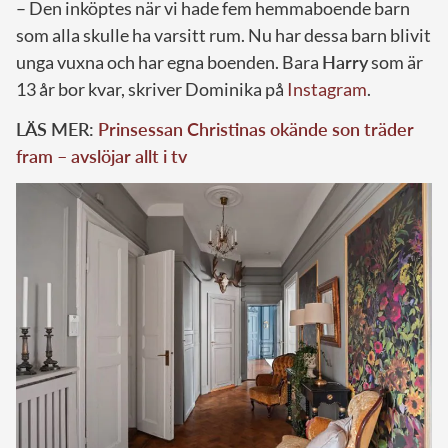
– Den inköptes när vi hade fem hemmaboende barn
som alla skulle ha varsitt rum. Nu har dessa barn blivit
unga vuxna och har egna boenden. Bara
Harry
som är
13 år bor kvar, skriver Dominika på
Instagram
.
LÄS MER:
Prinsessan Christinas okände son träder
fram – avslöjar allt i tv