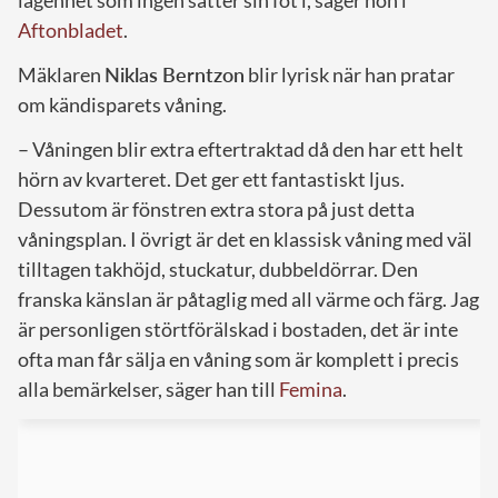
lägenhet som ingen sätter sin fot i, säger hon i
Aftonbladet
.
Mäklaren
Niklas Berntzon
blir lyrisk när han pratar
om kändisparets våning.
– Våningen blir extra eftertraktad då den har ett helt
hörn av kvarteret. Det ger ett fantastiskt ljus.
Dessutom är fönstren extra stora på just detta
våningsplan. I övrigt är det en klassisk våning med väl
tilltagen takhöjd, stuckatur, dubbeldörrar. Den
franska känslan är påtaglig med all värme och färg. Jag
är personligen störtförälskad i bostaden, det är inte
ofta man får sälja en våning som är komplett i precis
alla bemärkelser, säger han till
Femina
.