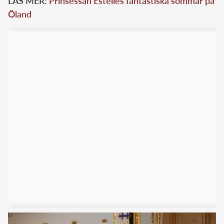
LÄS MER:
Prinsessan Estelles fantastiska sommar på
Öland