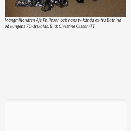
Mångmiljonären Aje Philipson och hans tv-kända ex-fru Bathina
på kungens 70-årskalas. Bild: Christine Olsson/TT