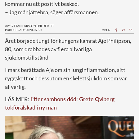
kommer nu ett positivt besked.
– Jag mår jättebra, säger affärsmannen.
AV: GITTAN LARSSON
|
BILDER: TT
PUBLICERAD: 2023-07-25
DELA:
Å
ret började tungt för kungens kamrat Aje Philipson,
80, som drabbades av flera allvarliga
sjukdomstillstånd.
I mars berättade Aje om sin lunginflammation, sitt
ryggskott och dessutom en skelettsjukdom som var
allvarlig.
LÄS MER:
Efter sambons död: Grete Qviberg
tokförälskad i ny man