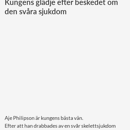
Kungens glädje efter beskedet om
den svåra sjukdom
Norska kungahuset
Danska kungahuset
Spanska kungahuset
Nederländska kungahuset
Belgiska kungahuset
Jordanska kungahuset
Luxemburgska storhertighuset
Japanska kejsarhuset
Thailändska kungahuset
Marockanska kungahuset
Monacos furstehus
Aje Philipson är kungens bästa vän.
Efter att han drabbades av en svår skelettsjukdom