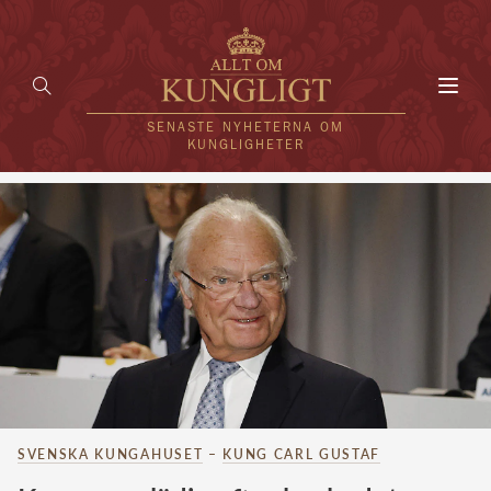
Toggl
navig
SENASTE NYHETERNA OM
KUNGLIGHETER
HEM
KUNGAFAMILJEN
UTLÄNDSKT
KÄNDISAR
VÄRLDENS KUNGAHUS
Svenska kungahuset
SVENSKA KUNGAHUSET
–
KUNG CARL GUSTAF
REDAKTION
Brittiska kungahuset