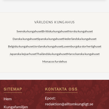
VÄRLDENS KUNGAHUS
Svenska kungahuset
Brittiska kungahuset
Norska kungahuset
Danska kungahuset
Spanska kungahuset
Nederländska kungahuset
Belgiska kungahuset
Jordanska kungahuset
Luxemburgska storhertighuset
Japanska kejsarhuset
Thailändska kungahuset
Marockanska kungahuset
Monacos furstehus
SITEMAP
KONTAKTA OSS
Epost:
Hem
redaktion@alltomkungligt.se
Kungafamiljen