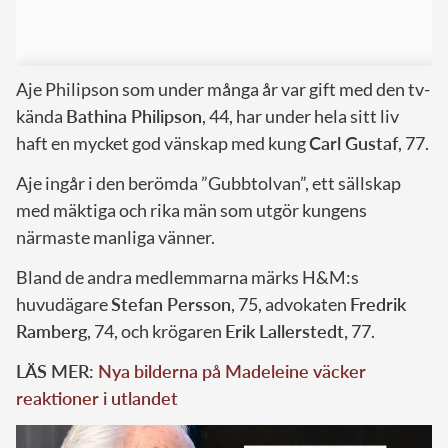
Aje Philipson som under många år var gift med den tv-
kända
Bathina Philipson
, 44, har under hela sitt liv
haft en mycket god vänskap med kung
Carl Gustaf
, 77.
Aje ingår i den berömda ”Gubbtolvan”, ett sällskap
med mäktiga och rika män som utgör kungens
närmaste manliga vänner.
Bland de andra medlemmarna märks H&M:s
huvudägare
Stefan Persson
, 75, advokaten
Fredrik
Ramberg
, 74, och krögaren
Erik Lallerstedt,
77.
LÄS MER:
Nya bilderna på Madeleine väcker
reaktioner i utlandet