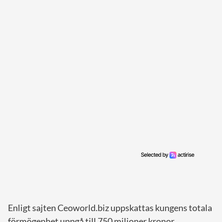
Enligt sajten Ceoworld.biz uppskattas kungens totala
förmögenhet uppgå till 750 miljoner kronor.