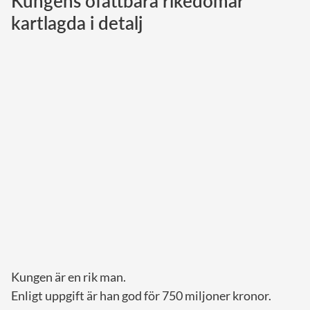
Kungens ofattbara rikedomar
kartlagda i detalj
Norska kungahuset
Danska kungahuset
Spanska kungahuset
Nederländska kungahuset
Belgiska kungahuset
Jordanska kungahuset
Luxemburgska storhertighuset
Japanska kejsarhuset
Thailändska kungahuset
Marockanska kungahuset
Monacos furstehus
Kungen är en rik man.
Enligt uppgift är han god för 750 miljoner kronor.