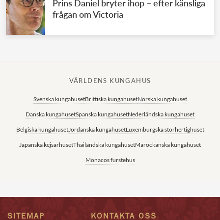
Prins Daniel bryter ihop – efter känsliga
frågan om Victoria
VÄRLDENS KUNGAHUS
Svenska kungahuset
Brittiska kungahuset
Norska kungahuset
Danska kungahuset
Spanska kungahuset
Nederländska kungahuset
Belgiska kungahuset
Jordanska kungahuset
Luxemburgska storhertighuset
Japanska kejsarhuset
Thailändska kungahuset
Marockanska kungahuset
Monacos furstehus
SITEMAP
KONTAKTA OSS