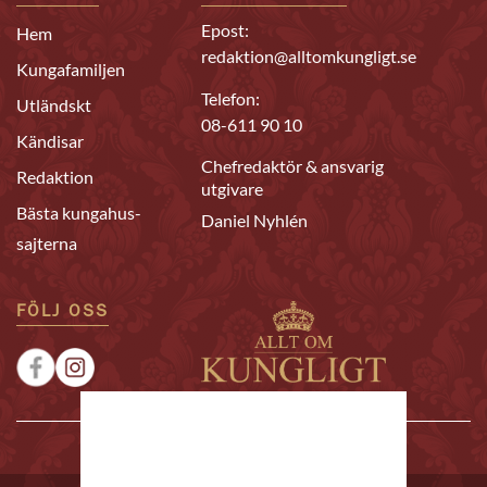
Epost:
Hem
redaktion@alltomkungligt.se
Kungafamiljen
Telefon:
Utländskt
08-611 90 10
Kändisar
Chefredaktör & ansvarig
Redaktion
utgivare
Bästa kungahus-
Daniel Nyhlén
sajterna
FÖLJ OSS
|
|
Sponsrat
Tipsa oss
Annonsera
© 2026 Allt om Kungligt. All rights reserved.