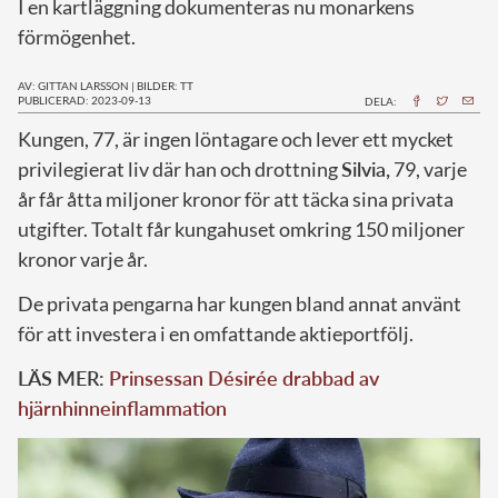
I en kartläggning dokumenteras nu monarkens
förmögenhet.
AV: GITTAN LARSSON
|
BILDER: TT
PUBLICERAD: 2023-09-13
DELA:
K
ungen, 77, är ingen löntagare och lever ett mycket
privilegierat liv där han och drottning
Silvia,
79, varje
år får åtta miljoner kronor för att täcka sina privata
utgifter. Totalt får kungahuset omkring 150 miljoner
kronor varje år.
De privata pengarna har kungen bland annat använt
för att investera i en omfattande aktieportfölj.
LÄS MER:
Prinsessan Désirée drabbad av
hjärnhinneinflammation