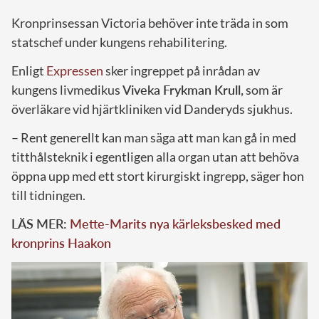
Kronprinsessan Victoria behöver inte träda in som
statschef under kungens rehabilitering.
Enligt
Expressen
sker ingreppet på inrådan av
kungens livmedikus
Viveka Frykman Krull,
som är
överläkare vid hjärtkliniken vid Danderyds sjukhus.
– Rent generellt kan man säga att man kan gå in med
titthålsteknik i egentligen alla organ utan att behöva
öppna upp med ett stort kirurgiskt ingrepp, säger hon
till tidningen.
LÄS MER:
Mette-Marits nya kärleksbesked med
kronprins Haakon