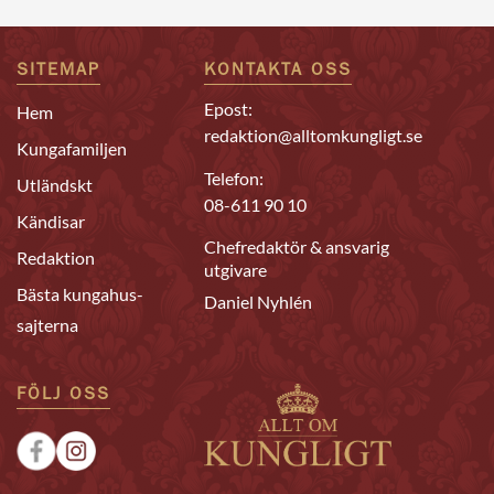
SITEMAP
KONTAKTA OSS
Epost:
Hem
redaktion@alltomkungligt.se
Kungafamiljen
Telefon:
Utländskt
08-611 90 10
Kändisar
Chefredaktör & ansvarig
Redaktion
utgivare
Bästa kungahus-
Daniel Nyhlén
sajterna
FÖLJ OSS