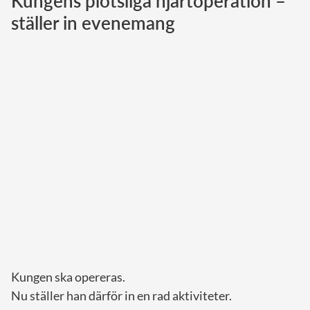
Kungens plötsliga hjärtoperation –
ställer in evenemang
Norska kungahuset
Danska kungahuset
Spanska kungahuset
Nederländska kungahuset
Belgiska kungahuset
Jordanska kungahuset
Luxemburgska storhertighuset
Japanska kejsarhuset
Thailändska kungahuset
Marockanska kungahuset
Monacos furstehus
Kungen ska opereras.
Nu ställer han därför in en rad aktiviteter.