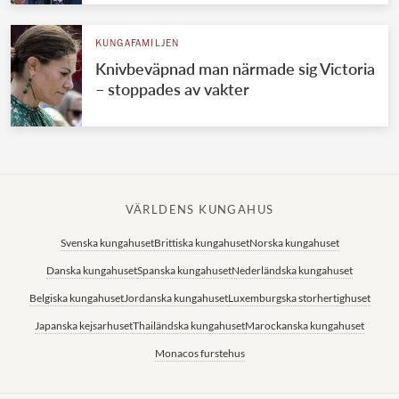
KUNGAFAMILJEN
Knivbeväpnad man närmade sig Victoria
– stoppades av vakter
VÄRLDENS KUNGAHUS
Svenska kungahuset
Brittiska kungahuset
Norska kungahuset
Danska kungahuset
Spanska kungahuset
Nederländska kungahuset
Belgiska kungahuset
Jordanska kungahuset
Luxemburgska storhertighuset
Japanska kejsarhuset
Thailändska kungahuset
Marockanska kungahuset
Monacos furstehus