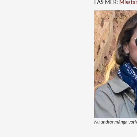
LÄS MER:
Missta
Nu undrar många varför 