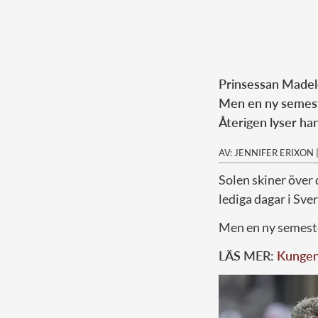
Prinsessan Madele
Men en ny semeste
Återigen lyser ha
AV: JENNIFER ERIXON
Solen skiner över
lediga dagar i Sver
Men en ny semeste
LÄS MER:
Kungen 