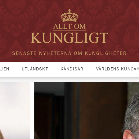
SENASTE NYHETERNA OM KUNGLIGHETER
LJEN
UTLÄNDSKT
KÄNDISAR
VÄRLDENS KUNGA