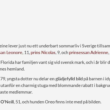
ine lever just nu ett underbart sommarliv i Sverige tills
san Leonore
, 11,
prins Nicolas
, 9, och
prinsessan Adrienne
,
Florida har familjen vant sig vid svensk mark, och i år blir 
nes hemland.
, 79, yngsta dotter nu delar
en glädjefylld bild
på barnen i idy
utanför en charmig stuga med blommande rabatt i bakgru
igaste medlemmar.
 O’Neill
, 51, och hunden Oreo finns inte med på bilden.