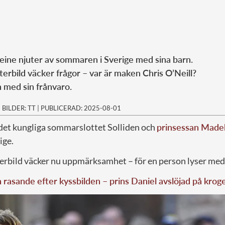
ine njuter av sommaren i Sverige med sina barn.
rbild väcker frågor – var är maken Chris O’Neill?
n med sin frånvaro.
|
BILDER: TT
|
PUBLICERAD: 2025-08-01
 det kungliga sommarslottet Solliden och
prinsessan Made
ige.
rbild väcker nu uppmärksamhet – för en person lyser med 
rasande efter kyssbilden – prins Daniel avslöjad på krog