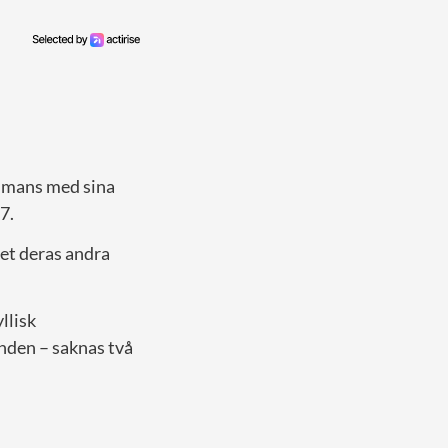
ammans med sina
 7.
det deras andra
llisk
nden – saknas två