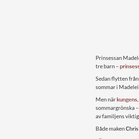
Prinsessan Madele
tre barn –
prinses
Sedan flytten från 
sommar i Madelei
Men när
kungens
sommargrönska – 
av familjens vikt
Både maken
Chris