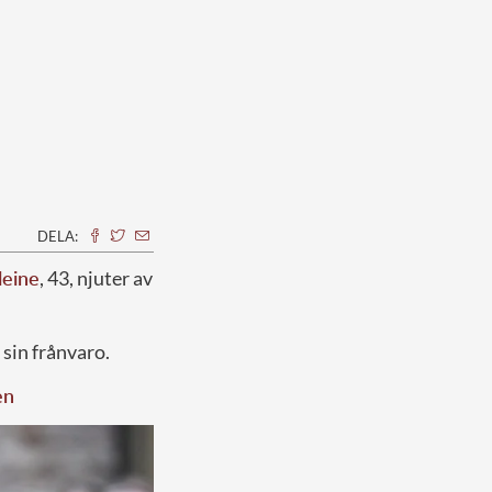
DELA:
leine
, 43, njuter av
sin frånvaro.
en