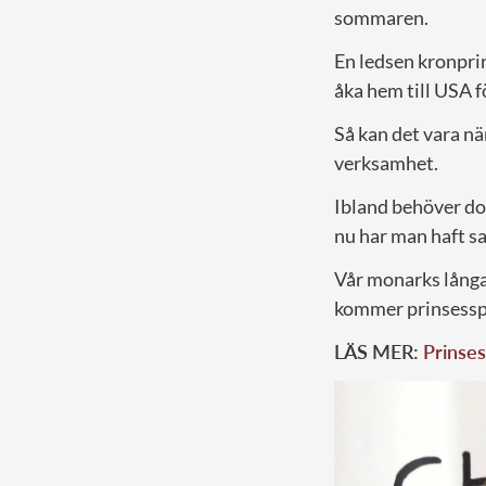
sommaren.
En ledsen kronpr
åka hem till USA f
Så kan det vara nä
verksamhet.
Ibland behöver doc
nu har man haft 
Vår monarks långa
kommer prinsesspa
LÄS MER:
Prinses