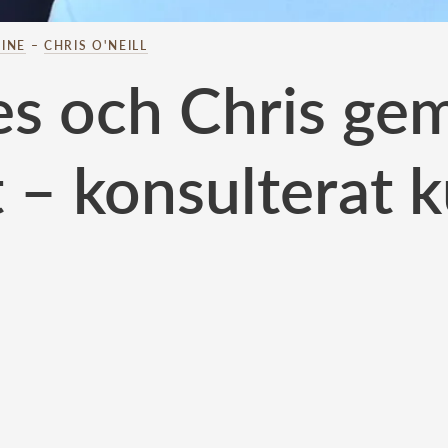
INE
–
CHRIS O'NEILL
es och Chris g
t – konsulterat 