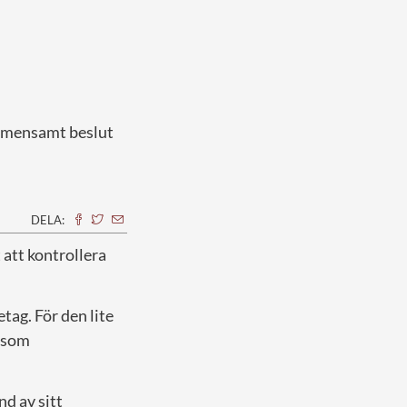
gemensamt beslut
DELA:
 att kontrollera
tag. För den lite
” som
nd av sitt