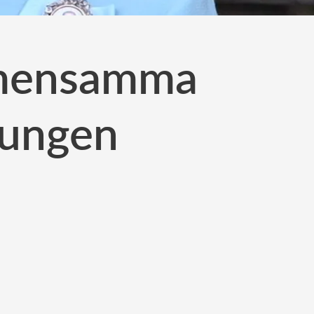
emensamma
kungen