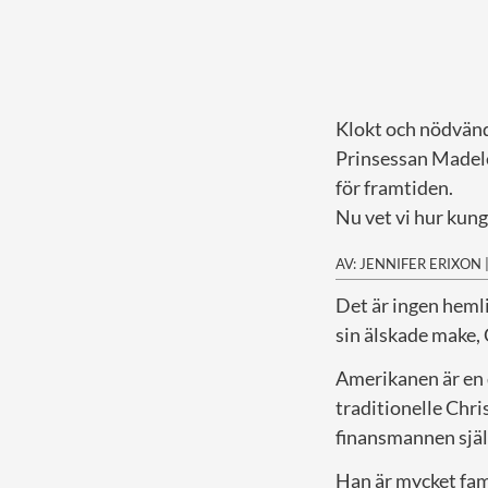
Klokt och nödvänd
Prinsessan Madele
för framtiden.
Nu vet vi hur kun
AV: JENNIFER ERIXON
D
et är ingen heml
sin älskade make, 
Amerikanen är en d
traditionelle Chri
finansmannen själv
Han är mycket fami