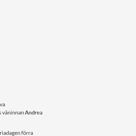
lva
os väninnan
Andrea
oriadagen förra