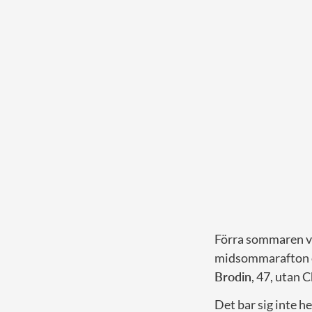
Förra sommaren var
midsommarafton oc
Brodin
, 47, utan C
Det bar sig inte h