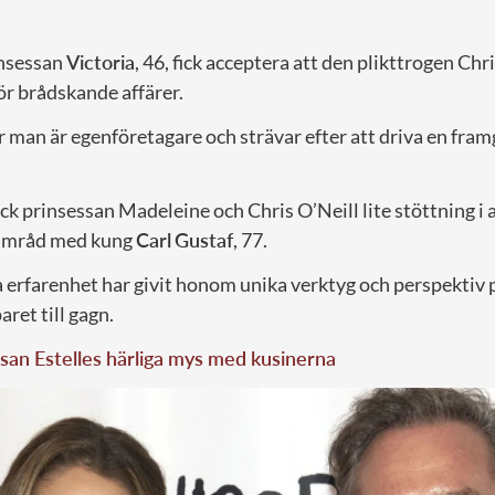
insessan
Victoria
, 46, fick acceptera att den plikttrogen Chr
ör brådskande affärer.
r man är egenföretagare och strävar efter att driva en fra
k prinsessan Madeleine och Chris O’Neill lite stöttning i a
samråd med kung
Carl
Gustaf
, 77.
 erfarenhet har givit honom unika verktyg och perspektiv 
ret till gagn.
san Estelles härliga mys med kusinerna