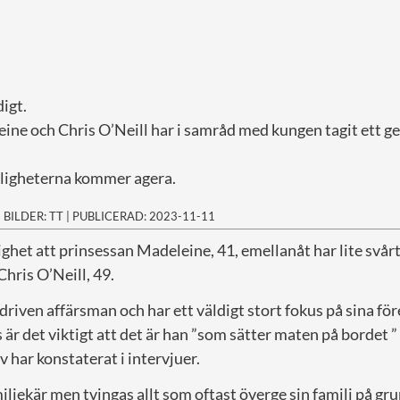
igt.
ine och Chris O’Neill har i samråd med kungen tagit ett 
gligheterna kommer agera.
|
BILDER: TT
|
PUBLICERAD: 2023-11-11
ighet att prinsessan Madeleine, 41, emellanåt har lite svårt
Chris O’Neill, 49.
riven affärsman och har ett väldigt stort fokus på sina före
s är det viktigt att det är han ”som sätter maten på bordet 
 har konstaterat i intervjuer.
ljekär men tvingas allt som oftast överge sin familj på gru