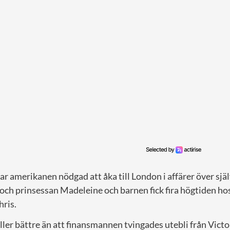
 amerikanen nödgad att åka till London i affärer över sjä
h prinsessan Madeleine och barnen fick fira högtiden h
hris.
eller bättre än att finansmannen tvingades utebli från Vict