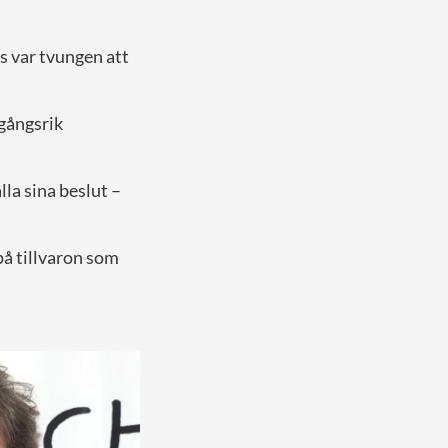
is var tvungen att
mgångsrik
lla sina beslut –
på tillvaron som