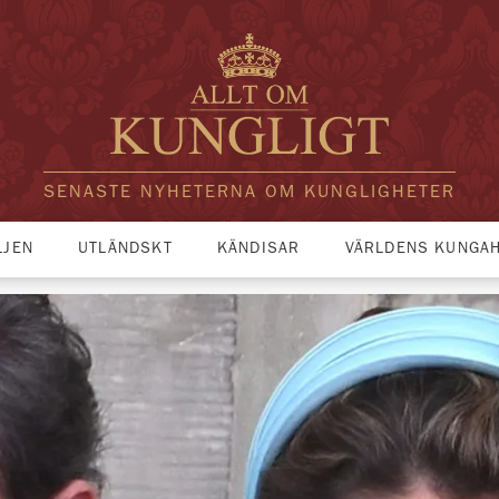
SENASTE NYHETERNA OM KUNGLIGHETER
LJEN
UTLÄNDSKT
KÄNDISAR
VÄRLDENS KUNGA