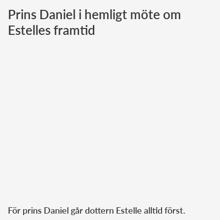
Prins Daniel i hemligt möte om
Norska kungahuset
Estelles framtid
Danska kungahuset
Spanska kungahuset
Nederländska kungahuset
Belgiska kungahuset
Jordanska kungahuset
Luxemburgska storhertighuset
Japanska kejsarhuset
Thailändska kungahuset
Marockanska kungahuset
Monacos furstehus
För prins Daniel går dottern Estelle alltid först.