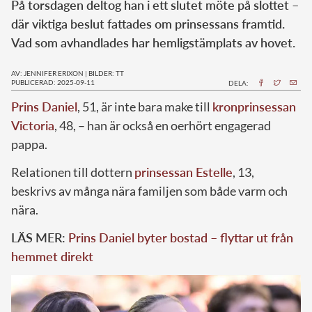
På torsdagen deltog han i ett slutet möte på slottet –
där viktiga beslut fattades om prinsessans framtid.
Vad som avhandlades har hemligstämplats av hovet.
AV: JENNIFER ERIXON
|
BILDER: TT
PUBLICERAD: 2025-09-11
DELA:
Prins Daniel
, 51, är inte bara make till
kronprinsessan
Victoria
, 48, – han är också en oerhört engagerad
pappa.
Relationen till dottern
prinsessan Estelle
, 13,
beskrivs av många nära familjen som både varm och
nära.
LÄS MER:
Prins Daniel byter bostad – flyttar ut från
hemmet direkt