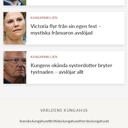
KUNGAFAMILJEN
Victoria flyr från sin egen fest –
mystiska frånvaron avslöjad
KUNGAFAMILJEN
Kungens okända systerdotter bryter
tystnaden – avslöjar allt
VÄRLDENS KUNGAHUS
Svenska kungahuset
Brittiska kungahuset
Norska kungahuset