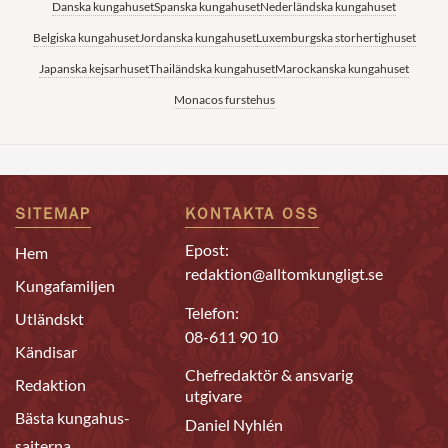
Danska kungahuset
Spanska kungahuset
Nederländska kungahuset
Belgiska kungahuset
Jordanska kungahuset
Luxemburgska storhertighuset
Japanska kejsarhuset
Thailändska kungahuset
Marockanska kungahuset
Monacos furstehus
SITEMAP
KONTAKTA OSS
Epost:
Hem
redaktion@alltomkungligt.se
Kungafamiljen
Telefon:
Utländskt
08-611 90 10
Kändisar
Chefredaktör & ansvarig
Redaktion
utgivare
Bästa kungahus-
Daniel Nyhlén
sajterna