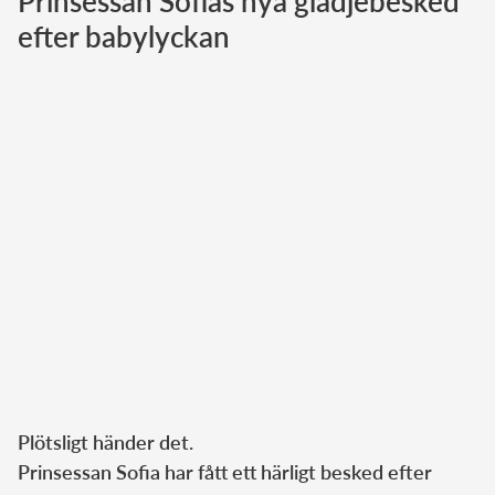
Prinsessan Sofias nya glädjebesked
efter babylyckan
Norska kungahuset
Danska kungahuset
Spanska kungahuset
Nederländska kungahuset
Belgiska kungahuset
Jordanska kungahuset
Luxemburgska storhertighuset
Japanska kejsarhuset
Thailändska kungahuset
Marockanska kungahuset
Monacos furstehus
Plötsligt händer det.
Prinsessan Sofia har fått ett härligt besked efter