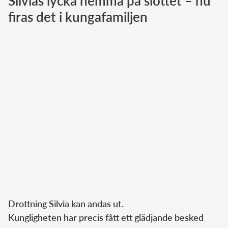
Silvias lycka hemma på slottet – nu
firas det i kungafamiljen
Norska kungahuset
Danska kungahuset
Spanska kungahuset
Nederländska kungahuset
Belgiska kungahuset
Jordanska kungahuset
Luxemburgska storhertighuset
Japanska kejsarhuset
Thailändska kungahuset
Marockanska kungahuset
Monacos furstehus
Drottning Silvia kan andas ut.
Kungligheten har precis fått ett glädjande besked