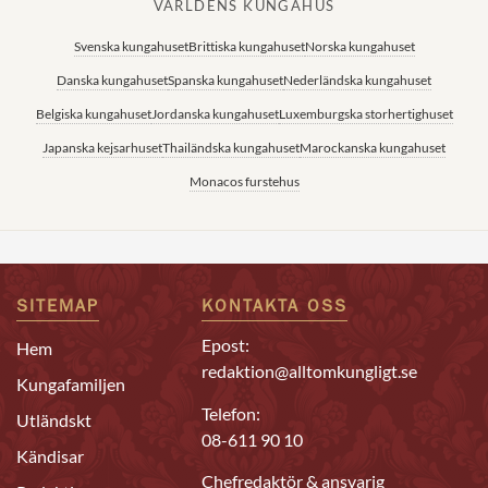
VÄRLDENS KUNGAHUS
Svenska kungahuset
Brittiska kungahuset
Norska kungahuset
Danska kungahuset
Spanska kungahuset
Nederländska kungahuset
Belgiska kungahuset
Jordanska kungahuset
Luxemburgska storhertighuset
Japanska kejsarhuset
Thailändska kungahuset
Marockanska kungahuset
Monacos furstehus
SITEMAP
KONTAKTA OSS
Epost:
Hem
redaktion@alltomkungligt.se
Kungafamiljen
Telefon:
Utländskt
08-611 90 10
Kändisar
Chefredaktör & ansvarig