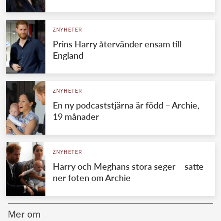
Norska kungahuset
ZNYHETER
Danska kungahuset
Prins Harry återvänder ensam till
Spanska kungahuset
England
Nederländska kungahuset
Belgiska kungahuset
ZNYHETER
Jordanska kungahuset
En ny podcaststjärna är född – Archie,
19 månader
Luxemburgska storhertighuset
Japanska kejsarhuset
ZNYHETER
Thailändska kungahuset
Harry och Meghans stora seger – satte
Marockanska kungahuset
ner foten om Archie
Monacos furstehus
Mer om