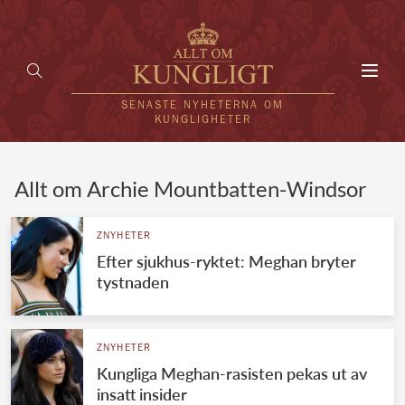
Toggl
navig
SENASTE NYHETERNA OM
KUNGLIGHETER
HEM
Allt om Archie Mountbatten-Windsor
KUNGAFAMILJEN
ZNYHETER
Efter sjukhus-ryktet: Meghan bryter
UTLÄNDSKT
tystnaden
KÄNDISAR
VÄRLDENS KUNGAHUS
ZNYHETER
Kungliga Meghan-rasisten pekas ut av
Svenska kungahuset
REDAKTION
insatt insider
Brittiska kungahuset