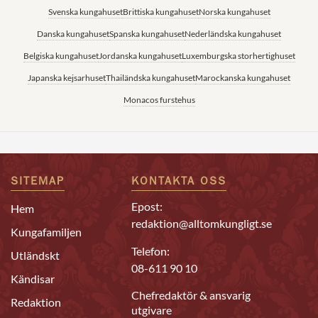
Svenska kungahuset
Brittiska kungahuset
Norska kungahuset
Danska kungahuset
Spanska kungahuset
Nederländska kungahuset
Belgiska kungahuset
Jordanska kungahuset
Luxemburgska storhertighuset
Japanska kejsarhuset
Thailändska kungahuset
Marockanska kungahuset
Monacos furstehus
SITEMAP
KONTAKTA OSS
Epost:
Hem
redaktion@alltomkungligt.se
Kungafamiljen
Telefon:
Utländskt
08-611 90 10
Kändisar
Chefredaktör & ansvarig
Redaktion
utgivare