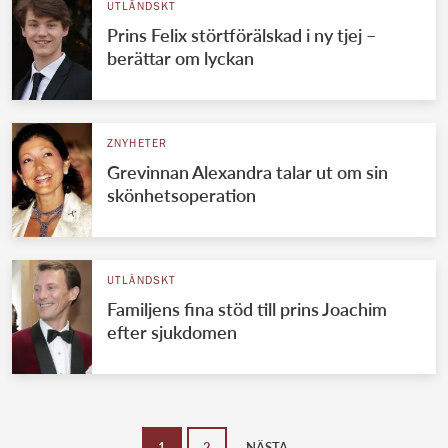
UTLÄNDSKT
Prins Felix störtförälskad i ny tjej –
berättar om lyckan
ZNYHETER
Grevinnan Alexandra talar ut om sin
skönhetsoperation
UTLÄNDSKT
Familjens fina stöd till prins Joachim
efter sjukdomen
1
2
NÄSTA