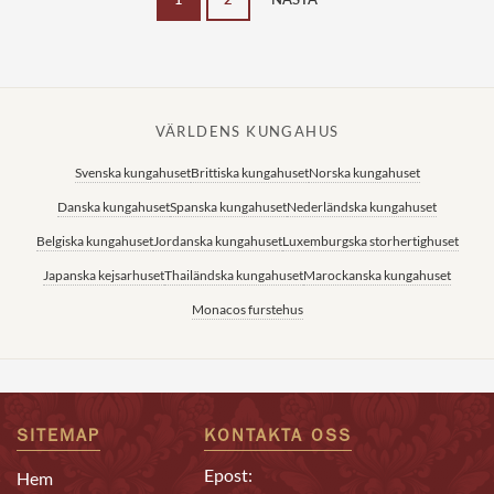
VÄRLDENS KUNGAHUS
Svenska kungahuset
Brittiska kungahuset
Norska kungahuset
Danska kungahuset
Spanska kungahuset
Nederländska kungahuset
Belgiska kungahuset
Jordanska kungahuset
Luxemburgska storhertighuset
Japanska kejsarhuset
Thailändska kungahuset
Marockanska kungahuset
Monacos furstehus
SITEMAP
KONTAKTA OSS
Epost:
Hem