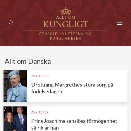
Toggl
navig
SENASTE NYHETERNA OM
KUNGLIGHETER
HEM
Allt om Danska
KUNGAFAMILJEN
ZNYHETER
Drottning Margrethes stora sorg på
UTLÄNDSKT
födelsedagen
KÄNDISAR
VÄRLDENS KUNGAHUS
ZNYHETER
Prins Joachims sanslösa förmögenhet –
Svenska kungahuset
REDAKTION
så rik är han
Brittiska kungahuset