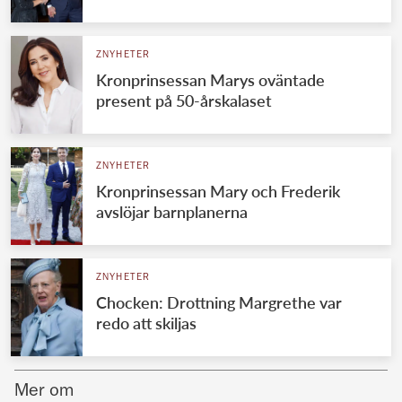
Norska kungahuset
ZNYHETER
Danska kungahuset
Kronprinsessan Marys oväntade
Spanska kungahuset
present på 50-årskalaset
Nederländska kungahuset
Belgiska kungahuset
ZNYHETER
Jordanska kungahuset
Kronprinsessan Mary och Frederik
avslöjar barnplanerna
Luxemburgska storhertighuset
Japanska kejsarhuset
ZNYHETER
Thailändska kungahuset
Chocken: Drottning Margrethe var
Marockanska kungahuset
redo att skiljas
Monacos furstehus
Mer om