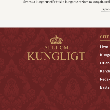
Svenska kungahuset
Brittiska kungahuset
Norska kungahuset
Japan
SIT
Hem
Kunga
Utlän
Kändi
Redak
Bästa