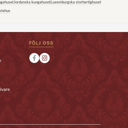
ngahuset
Jordanska kungahuset
Luxemburgska storhertighuset
stehus
FÖLJ OSS
e
ivare