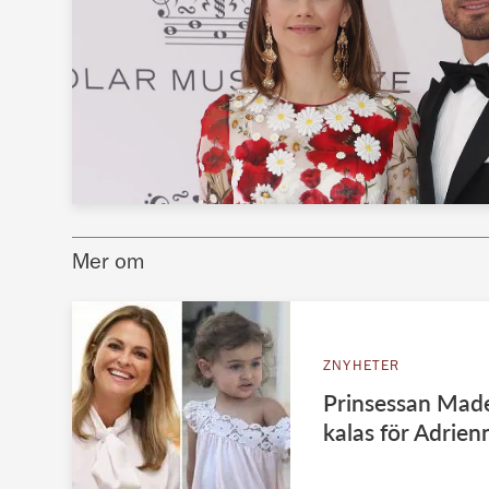
Mer om
ZNYHETER
Prinsessan Madel
kalas för Adrien