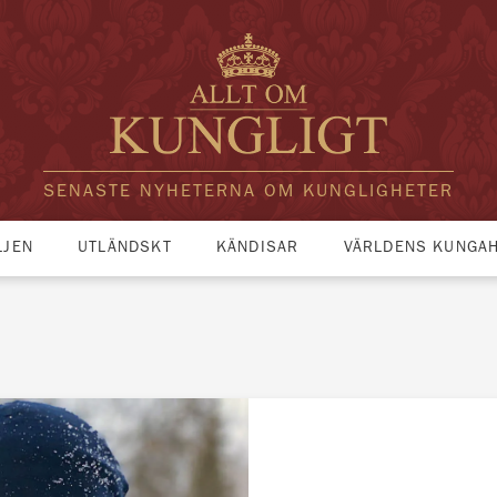
SENASTE NYHETERNA OM KUNGLIGHETER
LJEN
UTLÄNDSKT
KÄNDISAR
VÄRLDENS KUNGA