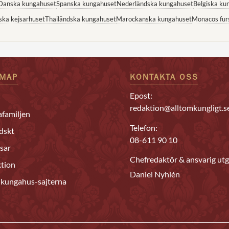
Danska kungahuset
Spanska kungahuset
Nederländska kungahuset
Belgiska ku
ska kejsarhuset
Thailändska kungahuset
Marockanska kungahuset
Monacos fur
EMAP
KONTAKTA OSS
Epost:
redaktion@alltomkungligt.s
familjen
Telefon:
dskt
08-611 90 10
sar
Chefredaktör & ansvarig utg
tion
Daniel Nyhlén
 kungahus-sajterna