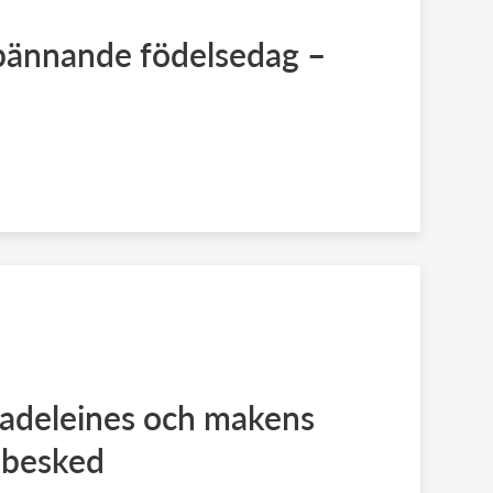
spännande födelsedag –
Madeleines och makens
jebesked