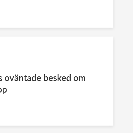
s oväntade besked om
op