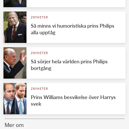
Norska kungahuset
ZNYHETER
Danska kungahuset
Så minns vi humoristiska prins Philips
Spanska kungahuset
alla upptåg
Nederländska kungahuset
Belgiska kungahuset
ZNYHETER
Jordanska kungahuset
Så sörjer hela världen prins Philips
bortgång
Luxemburgska storhertighuset
Japanska kejsarhuset
ZNYHETER
Thailändska kungahuset
Prins Williams besvikelse över Harrys
Marockanska kungahuset
svek
Monacos furstehus
Mer om