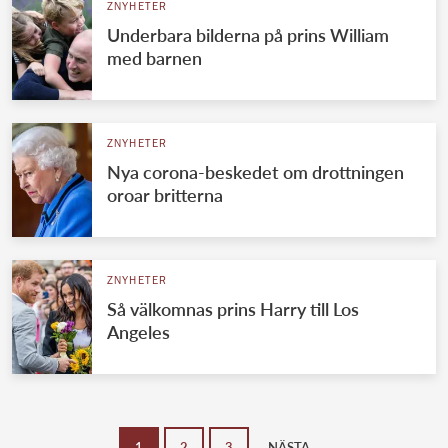
ZNYHETER
Underbara bilderna på prins William
med barnen
ZNYHETER
Nya corona-beskedet om drottningen
oroar britterna
ZNYHETER
Så välkomnas prins Harry till Los
Angeles
1
2
3
NÄSTA