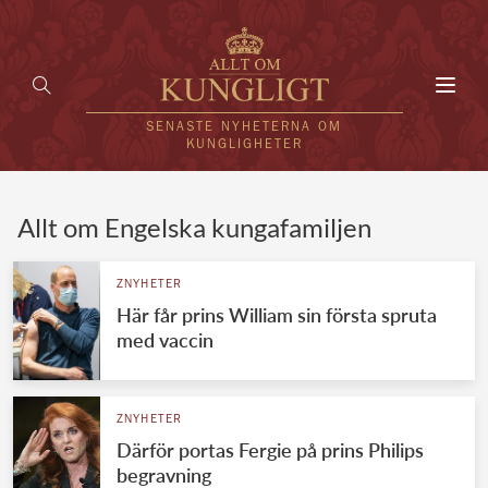
Toggl
navig
SENASTE NYHETERNA OM
KUNGLIGHETER
HEM
Allt om Engelska kungafamiljen
KUNGAFAMILJEN
ZNYHETER
Här får prins William sin första spruta
UTLÄNDSKT
med vaccin
KÄNDISAR
VÄRLDENS KUNGAHUS
ZNYHETER
Därför portas Fergie på prins Philips
Svenska kungahuset
REDAKTION
begravning
Brittiska kungahuset