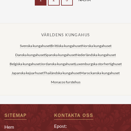
VÄRLDENS KUNGAHUS
Svenska kungahuset
Brittiska kungahuset
Norska kungahuset
Danska kungahuset
Spanska kungahuset
Nederländska kungahuset
Belgiska kungahuset
Jordanska kungahuset
Luxemburgska storhertighuset
Japanska kejsarhuset
Thailändska kungahuset
Marockanska kungahuset
Monacos furstehus
SITEMAP
KONTAKTA OSS
Epost:
Hem