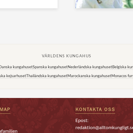
VÄRLDENS KUNGAHUS
Danska kungahuset
Spanska kungahuset
Nederländska kungahuset
Belgiska ku
ska kejsarhuset
Thailändska kungahuset
Marockanska kungahuset
Monacos fur
EMAP
KONTAKTA OSS
Epost:
redaktion@alltomkungligt.s
familjen