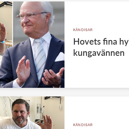
KÄNDISAR
Hovets fina hyl
kungavännen
KÄNDISAR