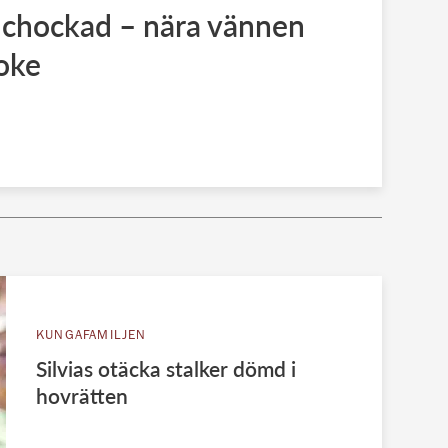
 chockad – nära vännen
oke
KUNGAFAMILJEN
Silvias otäcka stalker dömd i
hovrätten