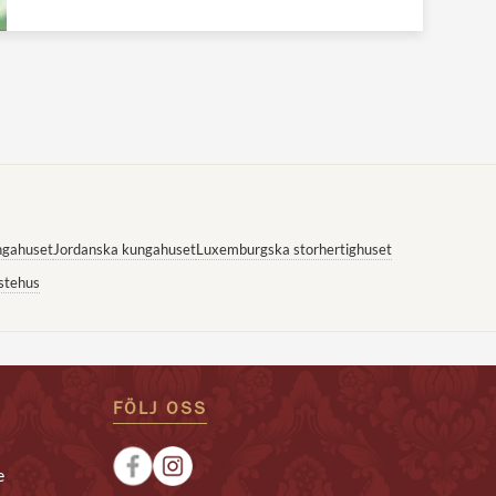
ngahuset
Jordanska kungahuset
Luxemburgska storhertighuset
stehus
FÖLJ OSS
e