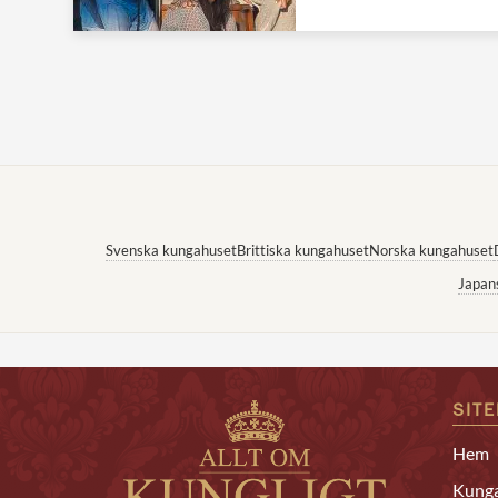
Svenska kungahuset
Brittiska kungahuset
Norska kungahuset
Japan
SIT
Hem
Kunga