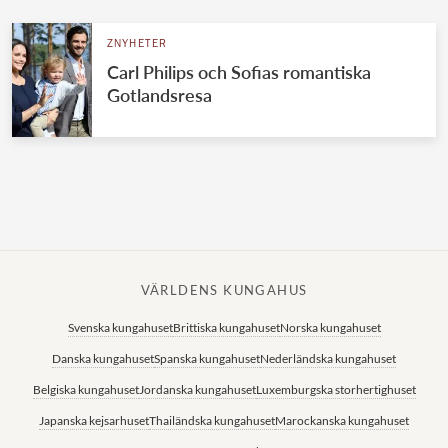
ZNYHETER
Carl Philips och Sofias romantiska
Gotlandsresa
VÄRLDENS KUNGAHUS
Svenska kungahuset
Brittiska kungahuset
Norska kungahuset
Danska kungahuset
Spanska kungahuset
Nederländska kungahuset
Belgiska kungahuset
Jordanska kungahuset
Luxemburgska storhertighuset
Japanska kejsarhuset
Thailändska kungahuset
Marockanska kungahuset