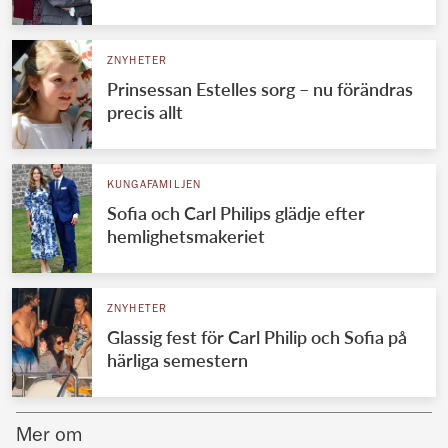
Norska kungahuset
ZNYHETER
Danska kungahuset
Prinsessan Estelles sorg – nu förändras
Spanska kungahuset
precis allt
Nederländska kungahuset
Belgiska kungahuset
KUNGAFAMILJEN
Jordanska kungahuset
Sofia och Carl Philips glädje efter
hemlighetsmakeriet
Luxemburgska storhertighuset
Japanska kejsarhuset
ZNYHETER
Thailändska kungahuset
Glassig fest för Carl Philip och Sofia på
Marockanska kungahuset
härliga semestern
Monacos furstehus
Mer om