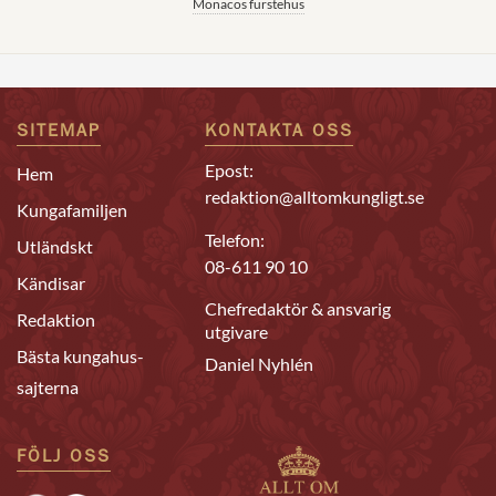
Monacos furstehus
SITEMAP
KONTAKTA OSS
Epost:
Hem
redaktion@alltomkungligt.se
Kungafamiljen
Telefon:
Utländskt
08-611 90 10
Kändisar
Chefredaktör & ansvarig
Redaktion
utgivare
Bästa kungahus-
Daniel Nyhlén
sajterna
FÖLJ OSS