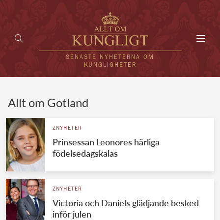
Toggl
navig
SENASTE NYHETERNA OM
KUNGLIGHETER
HEM
Allt om Gotland
KUNGAFAMILJEN
ZNYHETER
Prinsessan Leonores härliga
UTLÄNDSKT
födelsedagskalas
KÄNDISAR
VÄRLDENS KUNGAHUS
ZNYHETER
Victoria och Daniels glädjande besked
Svenska kungahuset
REDAKTION
inför julen
Brittiska kungahuset