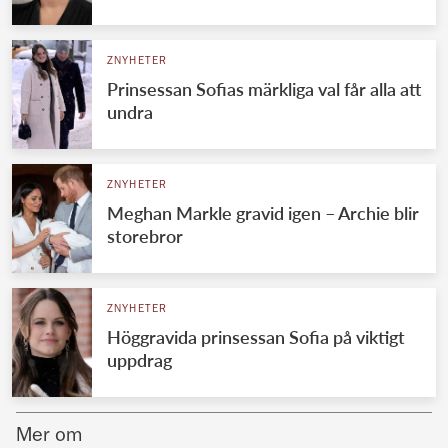
Norska kungahuset
ZNYHETER
Danska kungahuset
Prinsessan Sofias märkliga val får alla att
Spanska kungahuset
undra
Nederländska kungahuset
Belgiska kungahuset
ZNYHETER
Jordanska kungahuset
Meghan Markle gravid igen – Archie blir
storebror
Luxemburgska storhertighuset
Japanska kejsarhuset
ZNYHETER
Thailändska kungahuset
Höggravida prinsessan Sofia på viktigt
Marockanska kungahuset
uppdrag
Monacos furstehus
Mer om