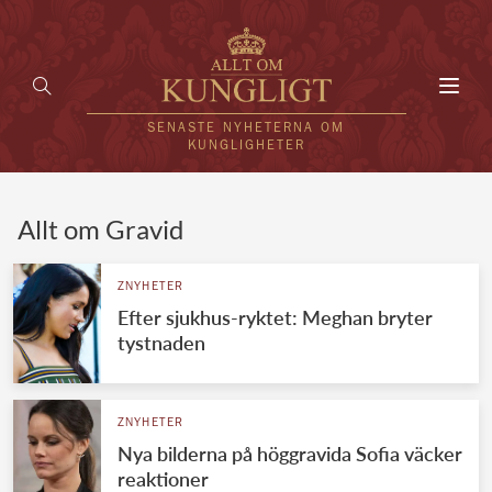
Toggl
navig
SENASTE NYHETERNA OM
KUNGLIGHETER
HEM
Allt om Gravid
KUNGAFAMILJEN
ZNYHETER
Efter sjukhus-ryktet: Meghan bryter
UTLÄNDSKT
tystnaden
KÄNDISAR
VÄRLDENS KUNGAHUS
ZNYHETER
Nya bilderna på höggravida Sofia väcker
Svenska kungahuset
REDAKTION
reaktioner
Brittiska kungahuset