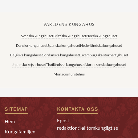
VÄRLDENS KUNGAHUS
Svenska kungahuset
Brittiska kungahuset
Norska kungahuset
Danska kungahuset
Spanska kungahuset
Nederländska kungahuset
Belgiska kungahuset
Jordanska kungahuset
Luxemburgska storhertighuset
Japanska kejsarhuset
Thailändska kungahuset
Marockanska kungahuset
Monacos furstehus
SITEMAP
KONTAKTA OSS
Epost:
Hem
redaktion@alltomkungligt.se
Kungafamiljen