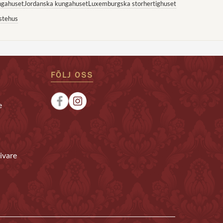
ngahuset
Jordanska kungahuset
Luxemburgska storhertighuset
stehus
FÖLJ OSS
e
ivare