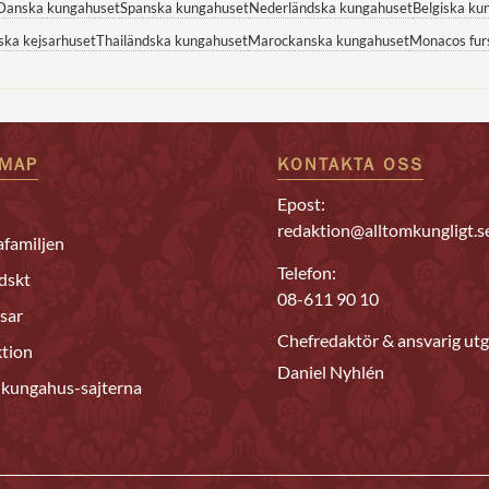
Danska kungahuset
Spanska kungahuset
Nederländska kungahuset
Belgiska ku
ska kejsarhuset
Thailändska kungahuset
Marockanska kungahuset
Monacos fur
EMAP
KONTAKTA OSS
Epost:
redaktion@alltomkungligt.s
familjen
Telefon:
dskt
08-611 90 10
sar
Chefredaktör & ansvarig utg
tion
Daniel Nyhlén
 kungahus-sajterna