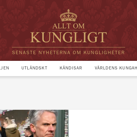
SENASTE NYHETERNA OM KUNGLIGHETER
LJEN
UTLÄNDSKT
KÄNDISAR
VÄRLDENS KUNGA