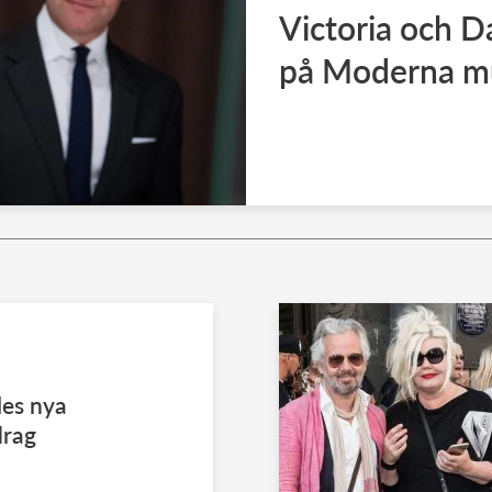
Victoria och D
på Moderna m
les nya
drag