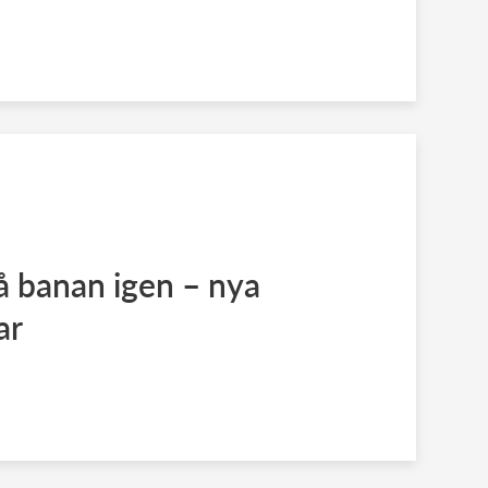
å banan igen – nya
ar