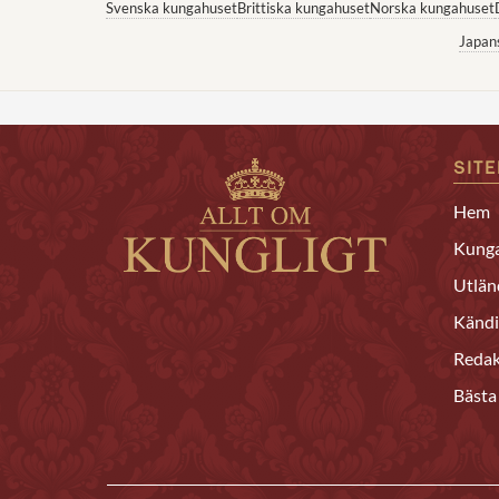
Svenska kungahuset
Brittiska kungahuset
Norska kungahuset
Japan
SIT
Hem
Kunga
Utlän
Kändi
Redak
Bästa