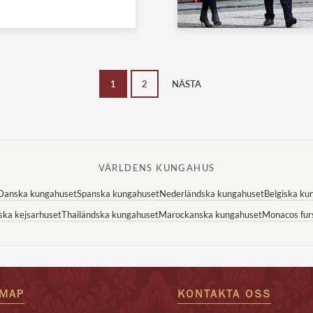
1
2
NÄSTA
VÄRLDENS KUNGAHUS
Danska kungahuset
Spanska kungahuset
Nederländska kungahuset
Belgiska ku
ska kejsarhuset
Thailändska kungahuset
Marockanska kungahuset
Monacos fur
EMAP
KONTAKTA OSS