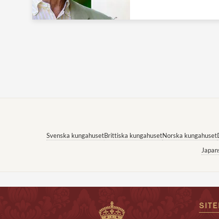
Svenska kungahuset
Brittiska kungahuset
Norska kungahuset
Japan
SIT