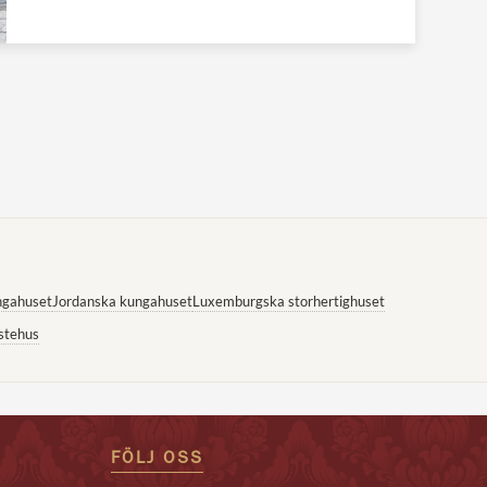
ngahuset
Jordanska kungahuset
Luxemburgska storhertighuset
stehus
FÖLJ OSS