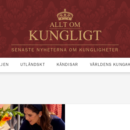
SENASTE NYHETERNA OM KUNGLIGHETER
LJEN
UTLÄNDSKT
KÄNDISAR
VÄRLDENS KUNGA