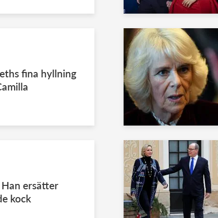
eths fina hyllning
Camilla
 Han ersätter
de kock