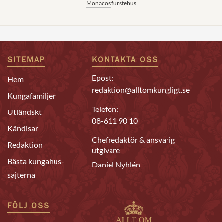
Monacos furstehus
SITEMAP
KONTAKTA OSS
Epost:
Hem
redaktion@alltomkungligt.se
Kungafamiljen
Telefon:
Utländskt
08-611 90 10
Kändisar
Chefredaktör & ansvarig
Redaktion
utgivare
Bästa kungahus-
Daniel Nyhlén
sajterna
FÖLJ OSS