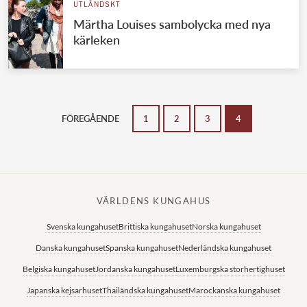
UTLÄNDSKT
Märtha Louises sambolycka med nya
kärleken
FÖREGÅENDE
1
2
3
4
VÄRLDENS KUNGAHUS
Svenska kungahuset
Brittiska kungahuset
Norska kungahuset
Danska kungahuset
Spanska kungahuset
Nederländska kungahuset
Belgiska kungahuset
Jordanska kungahuset
Luxemburgska storhertighuset
Japanska kejsarhuset
Thailändska kungahuset
Marockanska kungahuset