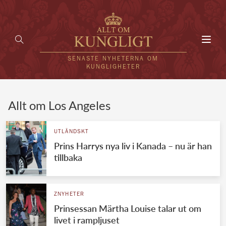
Toggl
navig
SENASTE NYHETERNA OM
KUNGLIGHETER
HEM
Allt om Los Angeles
KUNGAFAMILJEN
UTLÄNDSKT
Prins Harrys nya liv i Kanada – nu är han
UTLÄNDSKT
tillbaka
KÄNDISAR
VÄRLDENS KUNGAHUS
ZNYHETER
Prinsessan Märtha Louise talar ut om
Svenska kungahuset
REDAKTION
livet i rampljuset
Brittiska kungahuset