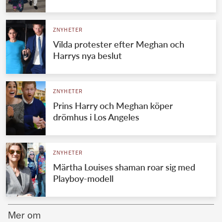
Norska kungahuset
ZNYHETER
Danska kungahuset
Vilda protester efter Meghan och
Spanska kungahuset
Harrys nya beslut
Nederländska kungahuset
Belgiska kungahuset
ZNYHETER
Jordanska kungahuset
Prins Harry och Meghan köper
drömhus i Los Angeles
Luxemburgska storhertighuset
Japanska kejsarhuset
ZNYHETER
Thailändska kungahuset
Märtha Louises shaman roar sig med
Marockanska kungahuset
Playboy-modell
Monacos furstehus
Mer om