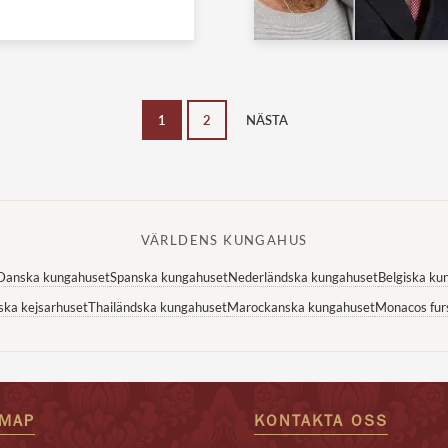
1
2
NÄSTA
VÄRLDENS KUNGAHUS
Danska kungahuset
Spanska kungahuset
Nederländska kungahuset
Belgiska ku
ska kejsarhuset
Thailändska kungahuset
Marockanska kungahuset
Monacos fur
EMAP
KONTAKTA OSS