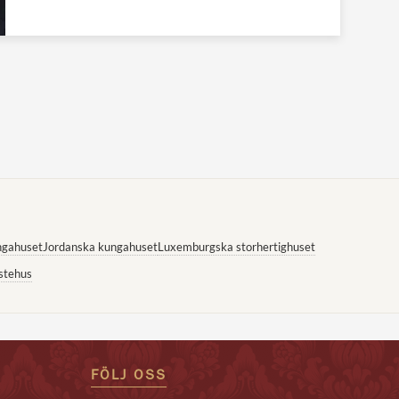
ngahuset
Jordanska kungahuset
Luxemburgska storhertighuset
stehus
FÖLJ OSS