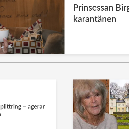
Prinsessan Birg
karantänen
littring – agerar
n