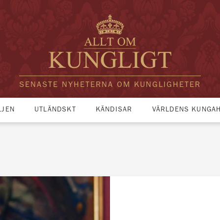
SENASTE NYHETERNA OM KUNGLIGHETER
LJEN
UTLÄNDSKT
KÄNDISAR
VÄRLDENS KUNGA