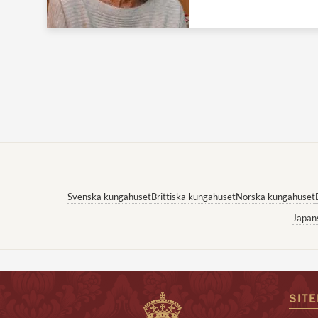
Svenska kungahuset
Brittiska kungahuset
Norska kungahuset
Japan
SIT