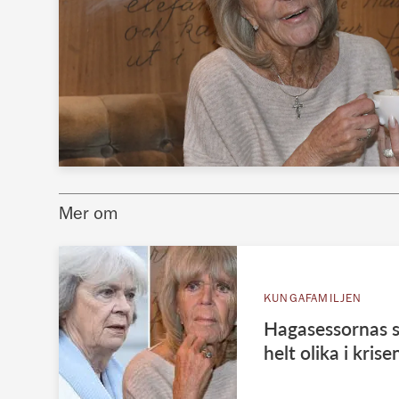
Mer om
KUNGAFAMILJEN
Hagasessornas sp
helt olika i krise