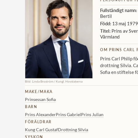
Fullständigt namn:
Bertil
Född:
13 maj 1979
Titel:
Prins av Sver
Värmland
OM PRINS CARL P
Prins Carl Philip 
drottning Silvia. C
Sofia en stiftelse f
Bild: Linda Broström / Kungl. Hovstaterna
MAKE/MAKA
Prinsessan Sofia
BARN
Prins Alexander
Prins Gabriel
Prins Julian
FÖRÄLDRAR
Kung Carl Gustaf
Drottning Silvia
SYSKON