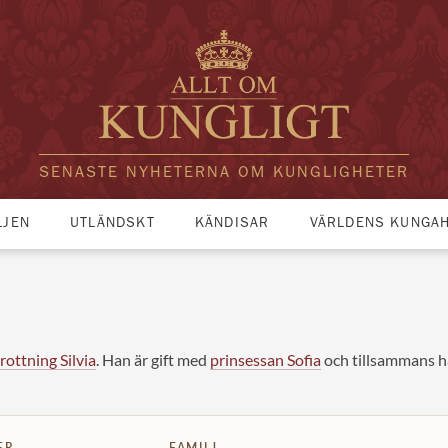
SENASTE NYHETERNA OM KUNGLIGHETER
LJEN
UTLÄNDSKT
KÄNDISAR
VÄRLDENS KUNGA
rottning Silvia
. Han är gift med
prinsessan Sofia
och tillsammans h
ER
FAMILJ