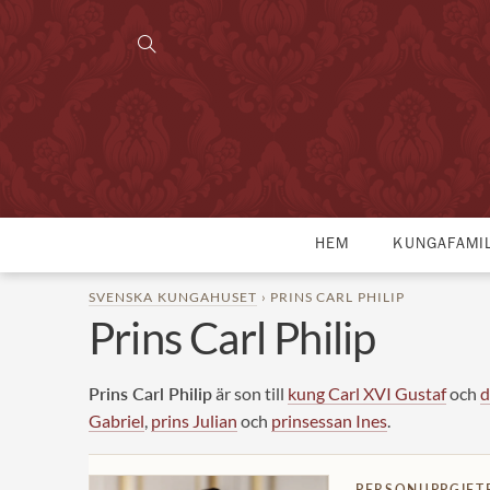
HEM
KUNGAFAMI
SVENSKA KUNGAHUSET
› PRINS CARL PHILIP
Prins Carl Philip
Prins Carl Philip
är son till
kung Carl XVI Gustaf
och
d
Gabriel
,
prins Julian
och
prinsessan Ines
.
PERSONUPPGIFT