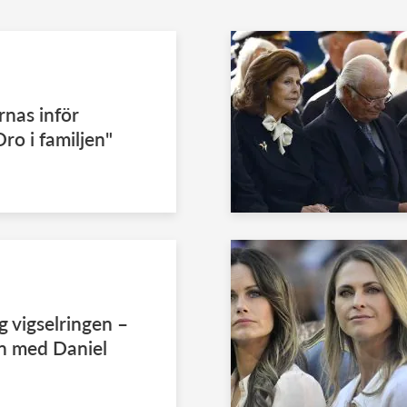
rnas inför
ro i familjen"
ig vigselringen –
an med Daniel