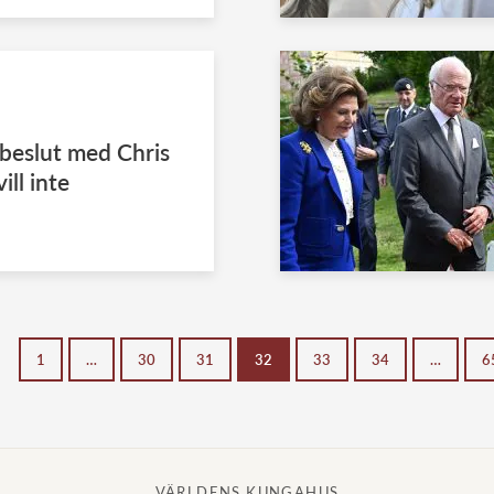
beslut med Chris
ill inte
1
…
30
31
32
33
34
…
6
VÄRLDENS KUNGAHUS