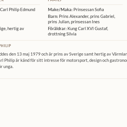
Carl Philip Edmund
Make/Maka:
Prinsessan Sofia
Barn:
Prins Alexander, prins Gabriel,
prins Julian, prinsessan Ines
ige, hertig av
Föräldrar:
Kung Carl XVI Gustaf,
drottning Silvia
HILIP
föddes den 13 maj 1979 och är prins av Sverige samt hertig av Värmlan
arl Philip är känd för sitt intresse för motorsport, design och gastr
ör unga.