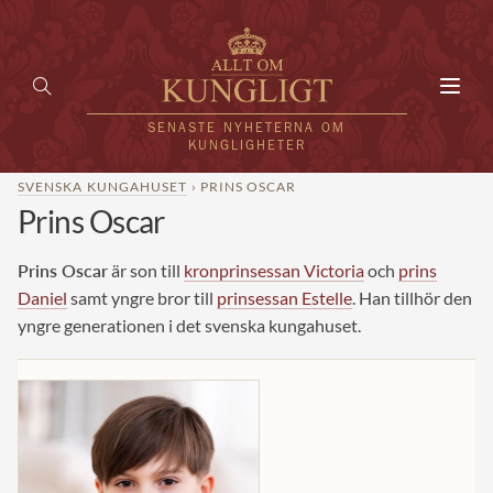
Toggl
navig
SENASTE NYHETERNA OM
KUNGLIGHETER
SVENSKA KUNGAHUSET
› PRINS OSCAR
Prins Oscar
HEM
KUNGAFAMILJEN
Prins Oscar
är son till
kronprinsessan Victoria
och
prins
Daniel
samt yngre bror till
prinsessan Estelle
. Han tillhör den
UTLÄNDSKT
yngre generationen i det svenska kungahuset.
KÄNDISAR
VÄRLDENS KUNGAHUS
Svenska kungahuset
REDAKTION
Brittiska kungahuset