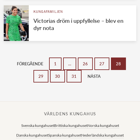
KUNGAFAMILJEN
Victorias dröm i uppfyllelse – blev en
dyr nota
FÖREGÅENDE
1
…
26
27
28
29
30
31
NÄSTA
VÄRLDENS KUNGAHUS
Svenska kungahuset
Brittiska kungahuset
Norska kungahuset
Danska kungahuset
Spanska kungahuset
Nederländska kungahuset