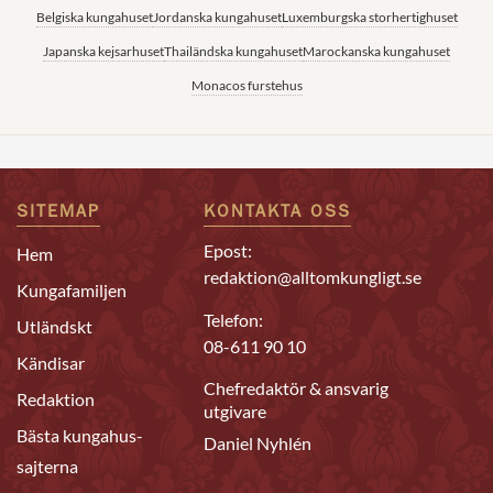
Belgiska kungahuset
Jordanska kungahuset
Luxemburgska storhertighuset
Japanska kejsarhuset
Thailändska kungahuset
Marockanska kungahuset
Monacos furstehus
SITEMAP
KONTAKTA OSS
Epost:
Hem
redaktion@alltomkungligt.se
Kungafamiljen
Telefon:
Utländskt
08-611 90 10
Kändisar
Chefredaktör & ansvarig
Redaktion
utgivare
Bästa kungahus-
Daniel Nyhlén
sajterna