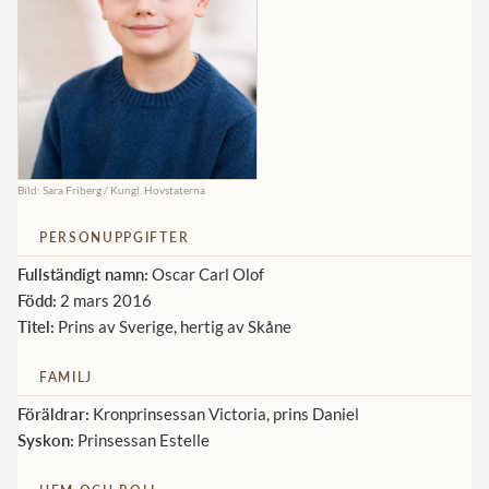
Norska kungahuset
Danska kungahuset
Spanska kungahuset
Nederländska kungahuset
Belgiska kungahuset
Bild: Sara Friberg / Kungl. Hovstaterna
Jordanska kungahuset
PERSONUPPGIFTER
Luxemburgska storhertighuset
Fullständigt namn:
Oscar Carl Olof
Född:
2 mars 2016
Japanska kejsarhuset
Titel:
Prins av Sverige, hertig av Skåne
Thailändska kungahuset
FAMILJ
Marockanska kungahuset
Föräldrar:
Kronprinsessan Victoria, prins Daniel
Monacos furstehus
Syskon:
Prinsessan Estelle