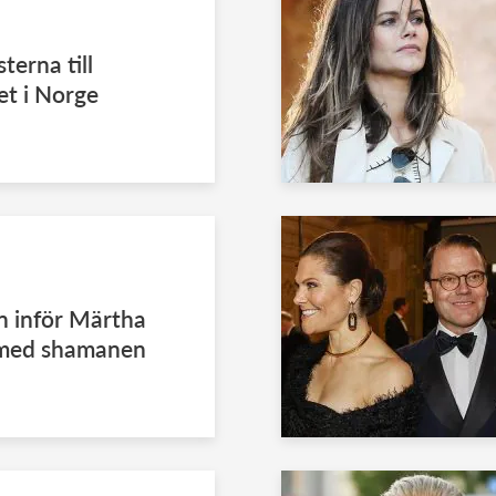
terna till
et i Norge
n inför Märtha
p med shamanen