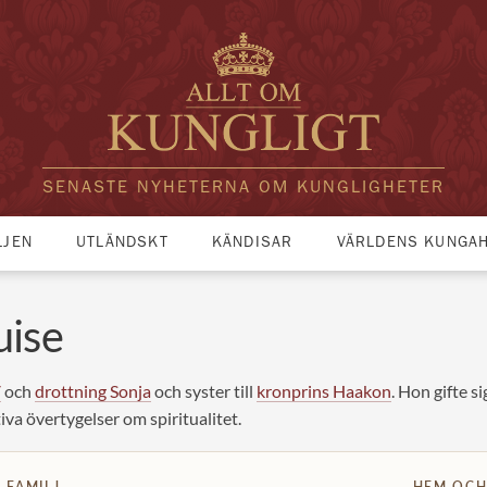
SENASTE NYHETERNA OM KUNGLIGHETER
LJEN
UTLÄNDSKT
KÄNDISAR
VÄRLDENS KUNGA
uise
V
och
drottning Sonja
och syster till
kronprins Haakon
. Hon gifte 
iva övertygelser om spiritualitet.
FAMILJ
HEM OCH