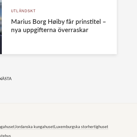
UTLÄNDSKT
Marius Borg Høiby får prinstitel –
nya uppgifterna överraskar
NÄSTA
ngahuset
Jordanska kungahuset
Luxemburgska storhertighuset
stehus