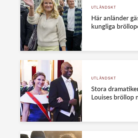
UTLÄNDSKT
Här anländer gäs
kungliga bröllop
UTLÄNDSKT
Stora dramatike
Louises bröllo