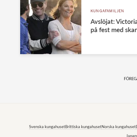
KUNGAFAMILJEN
Avslöjat: Victori
på fest med ska
FÖREG
Svenska kungahuset
Brittiska kungahuset
Norska kungahuset
Japan