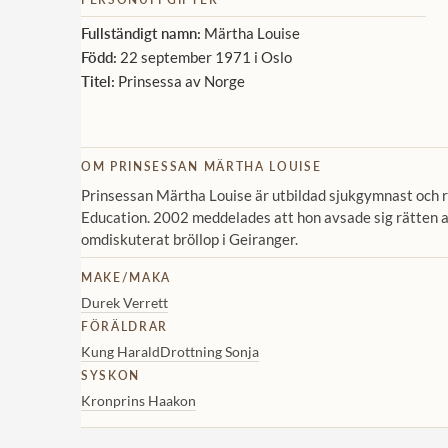
Fullständigt namn:
Märtha Louise
Född:
22 september 1971 i Oslo
Titel:
Prinsessa av Norge
OM PRINSESSAN MÄRTHA LOUISE
Prinsessan Märtha Louise är utbildad sjukgymnast och ri
Education. 2002 meddelades att hon avsade sig rätten a
omdiskuterat bröllop i Geiranger.
MAKE/MAKA
Durek Verrett
FÖRÄLDRAR
Kung Harald
Drottning Sonja
SYSKON
Kronprins Haakon