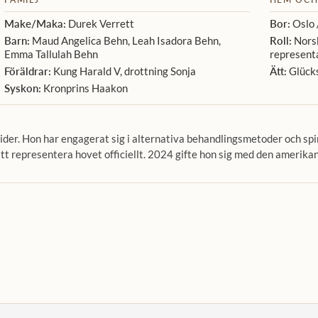
Make/Maka:
Durek Verrett
Bor:
Oslo 
Barn:
Maud Angelica Behn, Leah Isadora Behn,
Roll:
Norsk
Emma Tallulah Behn
representa
Föräldrar:
Kung Harald V, drottning Sonja
Ätt:
Glück
Syskon:
Kronprins Haakon
der. Hon har engagerat sig i alternativa behandlingsmetoder och spi
tt representera hovet officiellt. 2024 gifte hon sig med den amerik