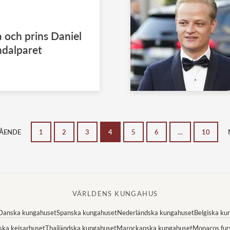
a och prins Daniel
ndalparet
ÅENDE
1
2
3
4
5
6
…
10
VÄRLDENS KUNGAHUS
Danska kungahuset
Spanska kungahuset
Nederländska kungahuset
Belgiska ku
ska kejsarhuset
Thailändska kungahuset
Marockanska kungahuset
Monacos fur