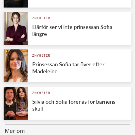
Norska kungahuset
ZNYHETER
Danska kungahuset
Därför ser vi inte prinsessan Sofia
Spanska kungahuset
längre
Nederländska kungahuset
Belgiska kungahuset
ZNYHETER
Jordanska kungahuset
Prinsessan Sofia tar över efter
Madeleine
Luxemburgska storhertighuset
Japanska kejsarhuset
ZNYHETER
Thailändska kungahuset
Silvia och Sofia förenas för barnens
Marockanska kungahuset
skull
Monacos furstehus
Mer om