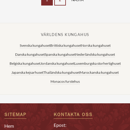
VÄRLDENS KUNGAHUS
Svenska kungahuset
Brittiska kungahuset
Norska kungahuset
Danska kungahuset
Spanska kungahuset
Nederländska kungahuset
Belgiska kungahuset
Jordanska kungahuset
Luxemburgska storhertighuset
Japanska kejsarhuset
Thailändska kungahuset
Marockanska kungahuset
Monacos furstehus
SITEMAP
KONTAKTA OSS
Epost:
Hem