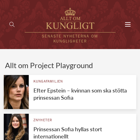
Toggl
navig
SENASTE NYHETERNA OM
KUNGLIGHETER
HEM
Allt om Project Playground
KUNGAFAMILJEN
KUNGAFAMILJEN
Efter Epstein – kvinnan som ska stötta
UTLÄNDSKT
prinsessan Sofia
KÄNDISAR
VÄRLDENS KUNGAHUS
ZNYHETER
Prinsessan Sofia hyllas stort
Svenska kungahuset
REDAKTION
internationellt
Brittiska kungahuset