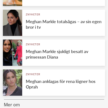
Norska kungahuset
ZNYHETER
Danska kungahuset
Meghan Markle totalsågas – av sin egen
Spanska kungahuset
bror i tv
Nederländska kungahuset
Belgiska kungahuset
ZNYHETER
Jordanska kungahuset
Meghan Markle sjukligt besatt av
prinsessan Diana
Luxemburgska storhertighuset
Japanska kejsarhuset
ZNYHETER
Thailändska kungahuset
Meghan anklagas för rena lögner hos
Marockanska kungahuset
Oprah
Monacos furstehus
Mer om