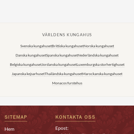
VÄRLDENS KUNGAHUS
Svenska kungahuset
Brittiska kungahuset
Norska kungahuset
Danska kungahuset
Spanska kungahuset
Nederländska kungahuset
Belgiska kungahuset
Jordanska kungahuset
Luxemburgska storhertighuset
Japanska kejsarhuset
Thailändska kungahuset
Marockanska kungahuset
Monacos furstehus
SITEMAP
KONTAKTA OSS
Epost:
Hem