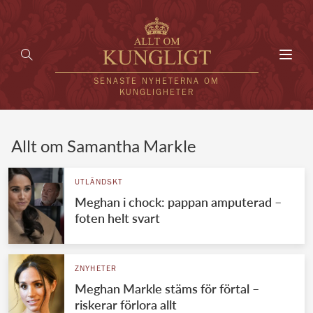
Toggl
navig
SENASTE NYHETERNA OM
KUNGLIGHETER
HEM
Allt om Samantha Markle
KUNGAFAMILJEN
UTLÄNDSKT
Meghan i chock: pappan amputerad –
UTLÄNDSKT
foten helt svart
KÄNDISAR
VÄRLDENS KUNGAHUS
ZNYHETER
Meghan Markle stäms för förtal –
Svenska kungahuset
REDAKTION
riskerar förlora allt
Brittiska kungahuset