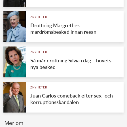
Norska kungahuset
ZNYHETER
Danska kungahuset
Drottning Margrethes
Spanska kungahuset
mardrömsbesked innan resan
Nederländska kungahuset
Belgiska kungahuset
ZNYHETER
Jordanska kungahuset
Så mår drottning Silvia i dag – hovets
nya besked
Luxemburgska storhertighuset
Japanska kejsarhuset
ZNYHETER
Thailändska kungahuset
Juan Carlos comeback efter sex- och
Marockanska kungahuset
korruptionsskandalen
Monacos furstehus
Mer om