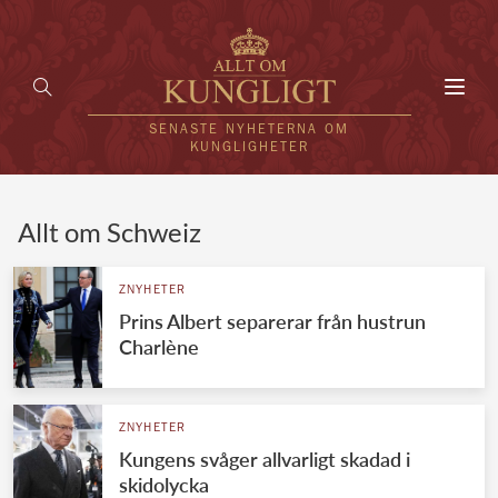
Toggl
navig
SENASTE NYHETERNA OM
KUNGLIGHETER
HEM
Allt om Schweiz
KUNGAFAMILJEN
ZNYHETER
Prins Albert separerar från hustrun
UTLÄNDSKT
Charlène
KÄNDISAR
VÄRLDENS KUNGAHUS
ZNYHETER
Kungens svåger allvarligt skadad i
Svenska kungahuset
REDAKTION
skidolycka
Brittiska kungahuset