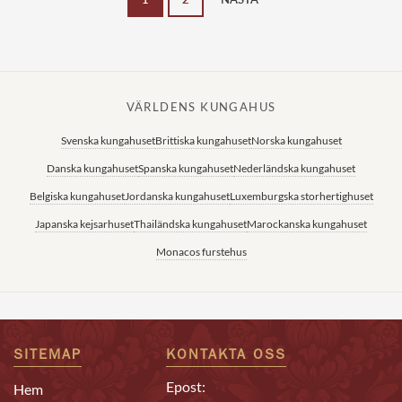
VÄRLDENS KUNGAHUS
Svenska kungahuset
Brittiska kungahuset
Norska kungahuset
Danska kungahuset
Spanska kungahuset
Nederländska kungahuset
Belgiska kungahuset
Jordanska kungahuset
Luxemburgska storhertighuset
Japanska kejsarhuset
Thailändska kungahuset
Marockanska kungahuset
Monacos furstehus
SITEMAP
KONTAKTA OSS
Epost:
Hem